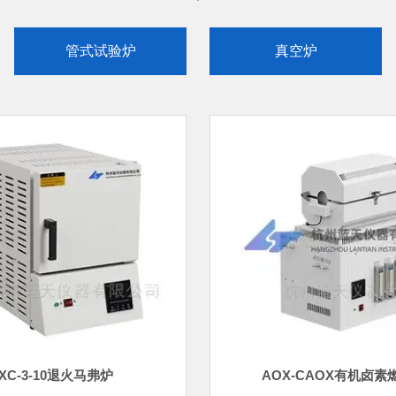
管式试验炉
真空炉
LYT 1255-1999 森林土壤全硫的测定设备
生物降解塑料管式炉
铍化学分析方法使用仪器设备装置
埃隆科仪
可升降热处理炉
XC-3-10退火马弗炉
AOX-CAOX有机卤素