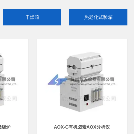
干燥箱
热老化试验箱
火灾实验炉
煅药炉
土壤有机碳测定燃烧炉
推车式煅药炉
燃烧炉
AOX-C有机卤素AOX分析仪