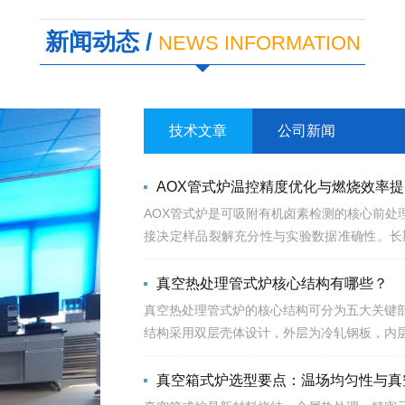
新闻动态 /
NEWS INFORMATION
技术文章
公司新闻
AOX管式炉温控精度优化与燃烧效率
AOX管式炉是可吸附有机卤素检测的核心前处
接决定样品裂解充分性与实验数据准确性。长
题，造成实验结果偏差、样品复测率升高...
真空热处理管式炉核心结构有哪些？
真空热处理管式炉的核心结构可分为五大关键
结构采用双层壳体设计，外层为冷轧钢板，内
能让空炉升温至1100℃时耗电量降至...
真空箱式炉选型要点：温场均匀性与真