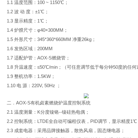
1.1 温度范围：100 ~ 1150℃；
1.2 波 动 度：±1℃；
1.3 显示精度：1℃；
1.4 炉膛尺寸：φ40×300MM；
1.5 外形尺寸：345*360*660MM 净重26kg；
1.6 发热区域：200MM
1.7 适配炉管：AOX-S燃烧管；
1.8 升温速度：≤50℃/min；（可任意调节低于每分钟50度的任
1.9 整机功率：1.5KW；
1.10 电 源：220V, 50Hz ；
二．
AOX-S有机卤素燃烧炉温度控制系统
2.1 温度测量：K分度镍铬--镍硅热电偶；
2.2 控制系统：LTDE全自动可编程仪表，PID调节，显示精度1℃
2.3 成套电器：采用品牌接触器，散热风扇，固态继电器；