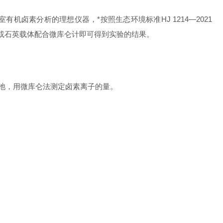
卤素分析的理想仪器，*按照生态环境标准HJ 1214—2021
杯或石英载体配合微库仑计即可得到实验的结果。
池，用微库仑法测定卤素离子的量。