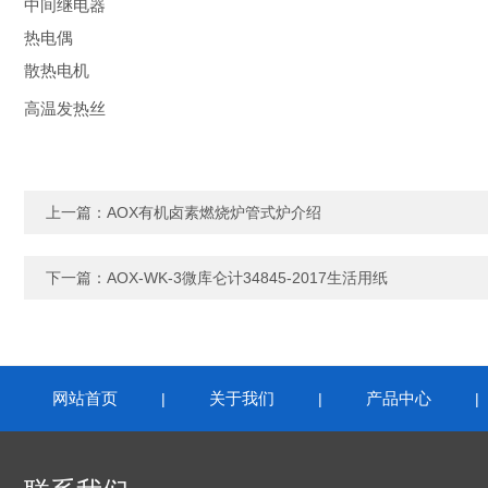
中间继电器
热电偶
散热电机
高温发热丝
上一篇：
AOX有机卤素燃烧炉管式炉介绍
下一篇：
AOX-WK-3微库仑计34845-2017生活用纸
网站首页
关于我们
产品中心
|
|