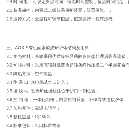
2.4 时 间 制：可设定升温时间，恒温时间控制，恒温时间到达
2.5 超温保护：内置式二级超温保护装置，双重保险。；
2.6 运行方式：全量程可调节恒温，恒定运行；程序运行。
三、
AOX-S有机卤素燃烧炉炉体结构及用料
3.1 炉壳材料：外箱采用优质冷板经磷酸皮膜盐处理后高温喷塑
3.2 炉胆材料：采用高辐射低蓄热超轻质纤维压模二个半圆复合
3.3 隔热方法：空气散热；
3.4 测 温 口: 热电偶从炉口进入；
3.5 接 线 柱: 发热炉丝接线柱位于炉口一则位置；
3.6 控 制 器：一体化制作，内置控制系统，补偿导线连接炉体
3.7 加热元件：高温电阻丝；
3.8 整机重量：约25KG
3.9 标准包装：出口标准木箱