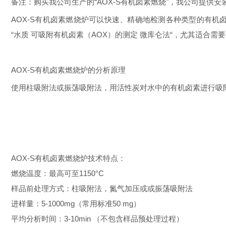
备注：购买我公司生产的
“
AOX-S有机卤素燃烧
"，我公司提供安
AOX-S有机卤素燃烧炉可以快速、精确地检测各种类型的有机卤
“水质 可吸附有机卤素（AOX）的测定 微库仑法“，尤其适合
AOX-S有机卤素燃烧炉的分析原理
使用柱吸附法或振荡吸附法，用活性炭对水中的有机卤素进行吸
AOX-S有机卤素燃烧炉技术特点：
燃烧温度：最高可至
1150°C
样品前处理方式：柱吸附法，氮气加压或
或
振荡
吸附法
进样量：
5-1000mg（常用标准50 mg）
平均分析时间：
3-10min （不包含样品预处理过程）