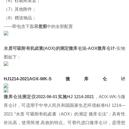
（
6
）柱吸附装置；
（
7
）其他附件；
（
8
）赠送物品；
------
即包含下面
示意图
中的全部配置
水质可吸附有机卤素(AOX)的测定微库仑法-
AOX微库仑计-
实物
图如下：
HJ1214-2021AOX-WK-S微库仑计
微库仑法测定仪2022-06-01实施HJ 1214-2021
，AOX-WK-S微
库仑计
，可适用于中华人民共和国国家生态环境标准
HJ 1214—
2021 “水质 可吸附有机卤素（AOX）的测定 微库仑法"；具有性
价比高，使用简便.高效的特点。可替代进口微库仑计，是理想