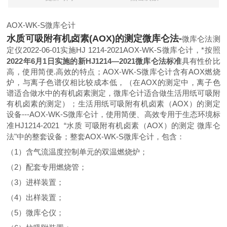
AOX-WK-S
微库仑计
水质可吸附有机卤素(AOX)的测定微库仑法-
微库仑法测
定仪2022-06-01实施HJ 1214-2021
AOX-WK-S微库仑计，*按照
2022年6月1日实施的新HJ1214—2021微库仑法标准
具有性价比
高，使用简便.高效的特点；AOX-WK-S微库仑计含有AOX燃烧
炉，与离子色谱仪相比较成本低，（在
AOX的测定中，离子色
谱适合做水中的有机卤素测定，微库仑计适合做
生活用纸可吸附
有机卤素的测定）；
生活用纸可吸附有机卤素（AOX）的测定
设备---AOX-WK-S微库仑计，使用简便、高效
专用于生态环境标
准
HJ1214-2021
“水质 可吸附有机卤素（
AOX
）的测定 微库仑
法"中的整套设备；整套
AOX-WK-S
微库仑计，包含：
（
1
）含气流温度控制单元的双温燃烧炉；
（
2
）配套专用燃烧管；
（
3
）进样装置；
（
4
）出样装置；
（
5
）微库仑仪；