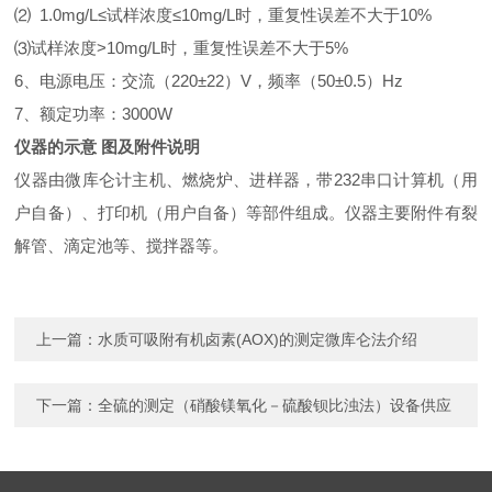
⑵
1.0mg/L
≤试样浓度≤
10mg/L
时，重复性误差不大于
1
0%
⑶
试样浓度
>
10mg/L
时，重复性误差不大于
5%
6、电源电压：交流（220±22）V，频率（50±0.5）Hz
7、额定功率：3000W
仪器的示意
图及附件说明
仪器由微库仑计主机、燃烧炉、进样器，带
232串口计算机（用
户自备）、打印机（用户自备）等部件组成。仪器主要附件有裂
解管、滴定池等、搅拌器等。
上一篇：
水质可吸附有机卤素(AOX)的测定微库仑法介绍
下一篇：
全硫的测定（硝酸镁氧化－硫酸钡比浊法）设备供应