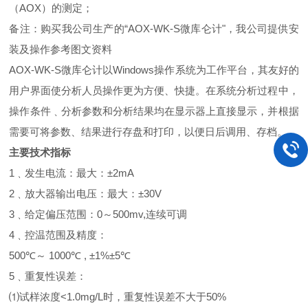
（
AOX）的测定；
备注：购买我公司生产的
“
AOX-WK-S微库仑计
"，我公司提供安
装及操作参考图文资料
AOX-WK-
S
微库仑计以
W
indows
操作系统为工作平台，其友好的
用户界面使分析人员操作更为方便、快捷。在系统分析过程中，
操作条件﹑分析参数和分析结果均在显示器上直接显示，并根据
需要可将参数、结果进行存盘和打印，以便日后调用、存档。
主要技术指标
1﹑发生电流：最大：±2
m
A
2﹑放大器输出电压：最大：±30V
3﹑给定偏压范围：0～500
mv,
连续
可调
4﹑控温范围及精度：
500℃～
1000
℃
,
±1%±5℃
5﹑重复性误差：
⑴
试样浓度
<
1.0mg/L
时，重复性误差不大于
50%