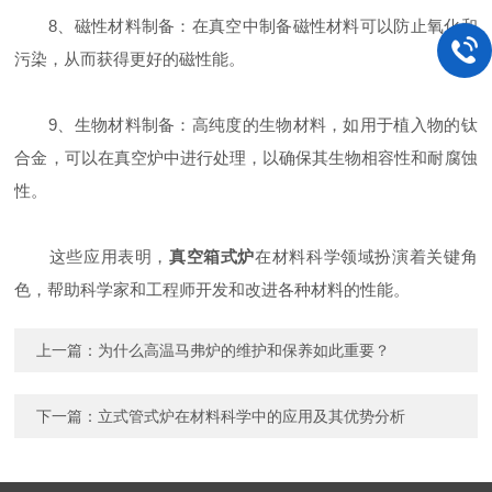
8、磁性材料制备：在真空中制备磁性材料可以防止氧化和
污染，从而获得更好的磁性能。
9、生物材料制备：高纯度的生物材料，如用于植入物的钛
合金，可以在真空炉中进行处理，以确保其生物相容性和耐腐蚀
性。
这些应用表明，
真空箱式炉
在材料科学领域扮演着关键角
色，帮助科学家和工程师开发和改进各种材料的性能。
上一篇：
为什么高温马弗炉的维护和保养如此重要？
下一篇：
立式管式炉在材料科学中的应用及其优势分析