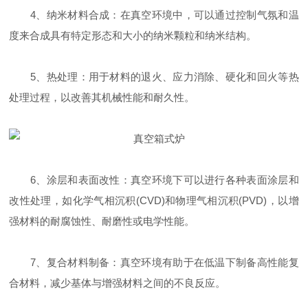
4、纳米材料合成：在真空环境中，可以通过控制气氛和温
度来合成具有特定形态和大小的纳米颗粒和纳米结构。
5、热处理：用于材料的退火、应力消除、硬化和回火等热
处理过程，以改善其机械性能和耐久性。
6、涂层和表面改性：真空环境下可以进行各种表面涂层和
改性处理，如化学气相沉积(CVD)和物理气相沉积(PVD)，以增
强材料的耐腐蚀性、耐磨性或电学性能。
7、复合材料制备：真空环境有助于在低温下制备高性能复
合材料，减少基体与增强材料之间的不良反应。