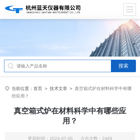
当前位置：
首页
>
技术文章
>
真空箱式炉在材料科学中有哪
些应用？
真空箱式炉在材料科学中有哪些应
用？
更新时间：2024-07-05 点击次数：2469