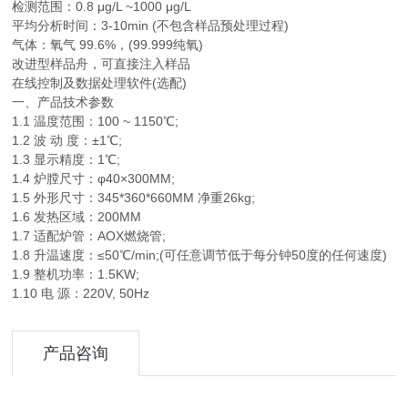
检测范围：0.8 μg/L ~1000 μg/L
平均分析时间：3-10min (不包含样品预处理过程)
气体：氧气 99.6%，(99.999纯氧)
改进型样品舟，可直接注入样品
在线控制及数据处理软件(选配)
一、产品技术参数
1.1 温度范围：100 ~ 1150℃;
1.2 波 动 度：±1℃;
1.3 显示精度：1℃;
1.4 炉膛尺寸：φ40×300MM;
1.5 外形尺寸：345*360*660MM 净重26kg;
1.6 发热区域：200MM
1.7 适配炉管：AOX燃烧管;
1.8 升温速度：≤50℃/min;(可任意调节低于每分钟50度的任何速度)
1.9 整机功率：1.5KW;
1.10 电 源：220V, 50Hz
产品咨询