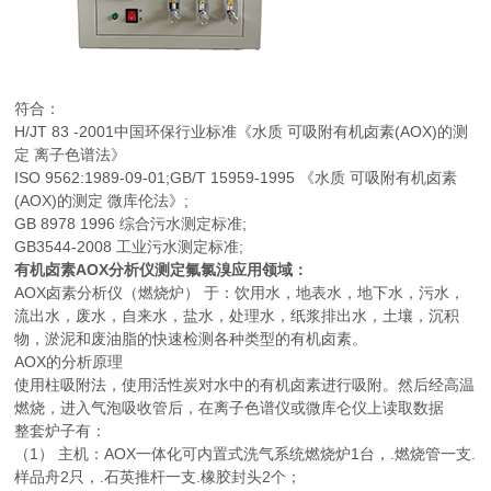
符合：
H/JT 83 -2001中国环保行业标准《水质 可吸附有机卤素(AOX)的测
定 离子色谱法》
ISO 9562:1989-09-01;GB/T 15959-1995 《水质 可吸附有机卤素
(AOX)的测定 微库伦法》;
GB 8978 1996 综合污水测定标准;
GB3544-2008 工业污水测定标准;
有机卤素AOX分析仪测定氟氯溴应用领域：
AOX卤素分析仪（燃烧炉） 于：饮用水，地表水，地下水，污水，
流出水，废水，自来水，盐水，处理水，纸浆排出水，土壤，沉积
物，淤泥和废油脂的快速检测各种类型的有机卤素。
AOX的分析原理
使用柱吸附法，使用活性炭对水中的有机卤素进行吸附。然后经高温
燃烧，进入气泡吸收管后，在离子色谱仪或微库仑仪上读取数据
整套炉子有：
（1） 主机：AOX一体化可内置式洗气系统燃烧炉1台，.燃烧管一支.
样品舟2只，.石英推杆一支.橡胶封头2个；