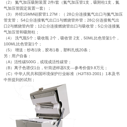
（2） 氮气加压吸附装置 2件/套（氮气加压管1支，吸附柱1支，氮
气加压管固定装置一套）；
（3） 外经15MM硅胶管1.27M：（ 28公分连接氮气出口与氮气加压
管支管； 54公分连接氧气出口1与燃烧管外管；28公分连接氧气出
口2与燃烧管内管；12公分连接燃烧管出口与吸收管；5公分连接氮
气加压管和吸附柱；
（4） 洗气瓶5个；吸收瓶 2个，吸收管 2支，50ML比色管架1个，
100ML比色管架1个；
（5） 增送：纱布1块，胶布1卷，塑料扎线20条；
另：用户自备：
（A）活性碳500G，或现成活性碳管；
（B）离子色谱仪1台，针筒进样器5支---参考价值9.8万元；
（C）中华人民共和国环境保护行业标准（HJ/T83-2001）1本及书
中所提到的试剂；