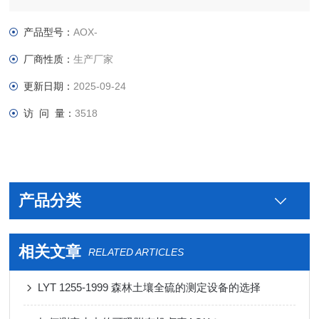
入样品；低电压高温炉，有效保证使用寿命（220V，
1500W）；可以24小时 全天候工作；简洁高效设计，可开启
产品型号：
AOX-
式，随时观察仪器内的样品状况。
厂商性质：
生产厂家
更新日期：
2025-09-24
访 问 量：
3518
产品分类
相关文章
RELATED ARTICLES
LYT 1255-1999 森林土壤全硫的测定设备的选择