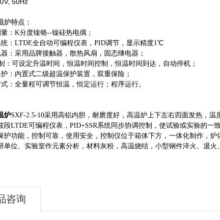
V, 50Hz
温炉特点：
度测量：K分度镍铬--镍硅热电偶；
制系统：LTDE全自动可编程仪表，PID调节，显示精度1℃
成套电器：采用品牌接触器，散热风扇，固态继电器；
时 间 制：可设定升温时间，恒温时间控制，恒温时间到达，自动停机；
超温保护：内置式二级超温保护装置，双重保险；
运行方式：全量程可调节恒温，恒定运行；程序运行。
温炉
SXF-2.5-10
采用高铝内胆，耐磨度好，高温炉上下左右四面发热，温
波段LTDE可编程仪表，PID+SSR系统同步协调控制，使试验或实验的
保护功能，控制可靠，使用安全，控制仪位于箱体下方，一体化制作，炉
研单位、实验室作元素分析，材料灰粉，高温烧结，小型钢件淬火、退火
品咨询