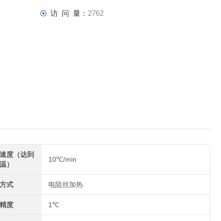
访 问 量：
2762
速度（达到
10℃/min
温）
方式
电阻丝加热
精度
1℃