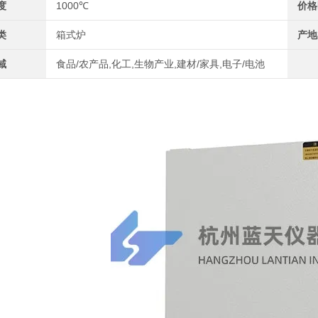
度
1000℃
价格
类
箱式炉
产地
域
食品/农产品,化工,生物产业,建材/家具,电子/电池