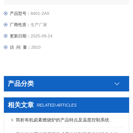
仓，齿轮转动平衡风轮，数字控温，可编程控制，工作室有效空
间温度均匀性好，PID智能系统，多波段升温，恒温。
产品型号：
8401-2AX
厂商性质：
生产厂家
更新日期：
2025-09-24
访 问 量：
2810
产品分类
相关文章
RELATED ARTICLES
简析有机卤素燃烧炉的产品特点及温度控制系统