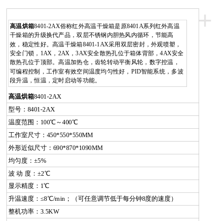
+
高温烘箱
8401-2AX俗称红外高温干燥箱是原8401A系列红外高温
干燥箱的升级换代产品，双层不锈钢内胆热风内循环，节能高
效，稳定性好。高温干燥箱8401-1AX采用双层密封，外观喷塑，
安全门锁，1AX，2AX，3AX安全散热孔位于箱体背部，4AX安全
散热孔位于顶部。高温加热仓，齿轮转动平衡风轮，数字控温，
可编程控制，工作室有效空间温度均匀性好，PID智能系统，多波
段升温，恒温，定时启动等功能。
高温烘箱
8401-2AX
型号：8401-2AX
温度范围：100℃～400℃
工作室尺寸：450*550*550MM
外形近似尺寸：690*870*1090MM
均匀度：±5%
波 动 度：±2℃
显示精度：1℃
升温速度：≤8℃/min；（可任意调节低于每分钟8度的速度）
整机功率：3.5KW