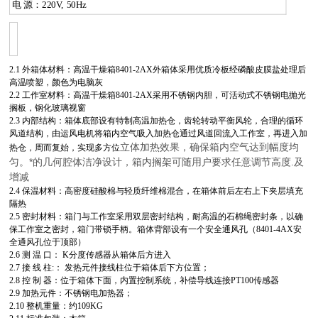
电 源：220V, 50Hz
2.1 外箱体材料：高温干燥箱8401-2AX外箱体采用优质冷板经磷酸皮膜盐处理后
高温喷塑，颜色为电脑灰
2.2 工作室材料：高温干燥箱8401-2AX采用不锈钢内胆，可活动式不锈钢电抛光
搁板，钢化玻璃视窗
2.3 内部结构：箱体底部设有特制高温加热仓，齿轮转动平衡风轮，合理的循环
风道结构，由运风电机将箱内空气吸入加热仓通过风道回流入工作室，再进入加
立体加热效果，确保箱内空气达到幅度均
热仓，周而复始，实现多方位
匀。*的几何腔体洁净设计，箱内搁架可随用户要求任意调节高度.及
增减
2.4 保温材料：高密度硅酸棉与轻质纤维棉混合，在箱体前后左右上下夹层填充
隔热
2.5 密封材料：箱门与工作室采用双层密封结构，耐高温的石棉绳密封条，以确
保工作室之密封，箱门带锁手柄。箱体背部设有一个安全通风孔（8401-4AX安
全通风孔位于顶部）
2.6 测 温 口： K分度传感器从箱体后方进入
2.7 接 线 柱:： 发热元件接线柱位于箱体后下方位置；
2.8 控 制 器：位于箱体下面，内置控制系统，补偿导线连接PT100传感器
2.9 加热元件：不锈钢电加热器；
2.10 整机重量：约109KG