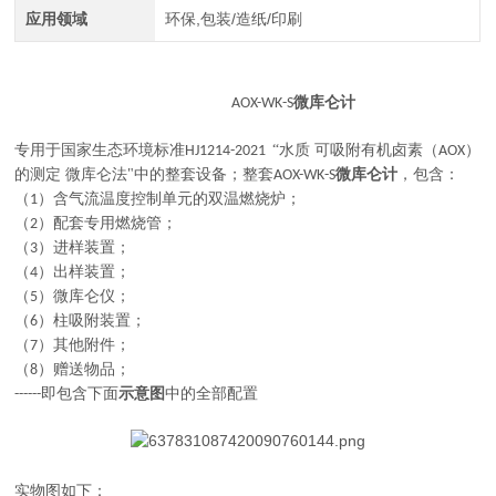
应用领域
环保,包装/造纸/印刷
微库仑计
AOX-WK-S
专用于国家生态环境标准
“水质 可吸附有机卤素（
）
HJ1214-2021
AOX
的测定 微库仑法"中的整套设备；整套
微库仑计
，包含：
AOX-WK-S
（
）含气流温度控制单元的双温燃烧炉；
1
（
）配套专用燃烧管；
2
（
）进样装置；
3
（
）出样装置；
4
（
）微库仑仪；
5
（
）柱吸附装置；
6
（
）其他附件；
7
（
）赠送物品；
8
即包含下面
示意图
中的全部配置
------
实物图如下：