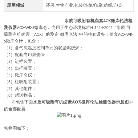
应用领域
环保,生物产业,包装/造纸/印刷,纺织/印染
水质可吸附有机卤素AOX微库伦法检
微库仑计
专用于生态环境标准
“水质 可
测仪器
AOX-WK-S
HJ1214-2021
吸附有机卤素（
）的测定 微库仑法"中的整套设备；整套
AOX
AOX-WK-
微库仑计，包含：
S
（
）含气流温度控制单元的双温燃烧炉；
1
（
）配套专用燃烧管；
2
（
）进样装置；
3
（
）出样装置；
4
（
）微库仑仪；
5
（
）柱吸附装置；
6
（
）其他附件；
7
（
）赠送物品；
8
即包含下面
水质可吸附有机卤素AOX微库伦法检测仪器
示意图
中
------
的全部配置
实物图如下：