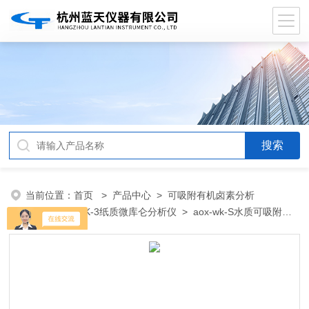
当前位置：
首页
>
产品中心
>
可吸附有机卤素分析
仪
>
AOX-WK-3纸质微库仑分析仪
> aox-wk-S水质可吸附有
机卤素AOX微库伦法检测仪器