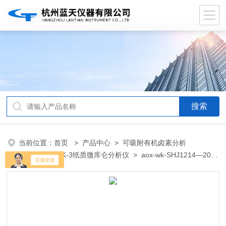
当前位置：
首页
>
产品中心
>
可吸附有机卤素分析
仪
>
AOX-WK-3纸质微库仑分析仪
> aox-wk-SHJ1214—2021
微库仑法水质有机卤素检测仪器