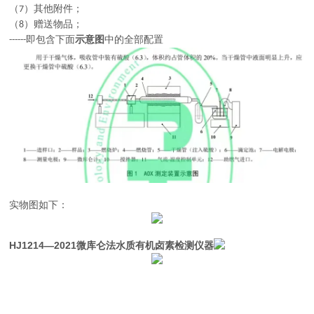
（
）其他附件；
7
（
）赠送物品；
8
即包含下面
示意图
中的全部配置
------
实物图如下：
HJ1214—2021微库仑法水质有机卤素检测仪器