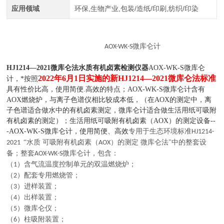
应用领域
环保,生物产业,包装/造纸/印刷,纺织/印染
微库仑计
AOX-WK-S
HJ1214—2021微库仑法水质有机卤素检测仪器
AOX-WK-S微库仑
2022年6月1日实施的新HJ1214—2021微库仑法标准
计，*按照
具有性价比高，使用简便.高效的特点；AOX-WK-S微库仑计含有
AOX燃烧炉，与离子色谱仪相比较成本低，
（在
AOX的测定中，离
子色谱适合做水中的有机卤素测定，微库仑计适合做
生活用纸可吸附
有机卤素的测定
）；
生活用纸可吸附有机卤素（AOX）的测定设备
--
-AOX-WK-S微库仑计，使用简便
、
高效
专用于生态环境标准
HJ1214-
“水质 可吸附有机卤素（
）的测定 微库仑法"中的整套设
2021
AOX
备；整套
微库仑计，包含：
AOX-WK-S
（
）含气流温度控制单元的双温燃烧炉；
1
（
）配套专用燃烧管；
2
（
）进样装置；
3
（
）出样装置；
4
（
）微库仑仪；
5
（
）柱吸附装置；
6