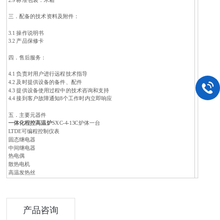
2.9 标准包装：木箱
三．配备的技术资料及附件：
3.1 操作说明书
3.2 产品保修卡
四．售后服务：
4.1 负责对用户进行远程技术指导
4.2 及时提供设备的备件、配件
4.3 提供设备使用过程中的技术咨询和支持
4.4 接到客户故障通知8个工作时内立即响应
五．主要元器件
一体化程控高温炉
SXC-4-13C炉体一台
LTDE可编程控制仪表
固态继电器
中间继电器
热电偶
散热电机
高温发热丝
产品咨询