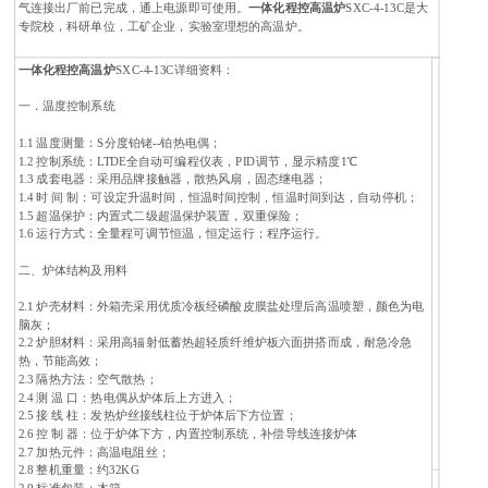
气连接出厂前已完成，通上电源即可使用。
一体化程控高温炉
SXC-4-13C是大
专院校，科研单位，工矿企业，实验室理想的高温炉。
一体化程控高温炉
SXC-4-13C详细资料：
一．温度控制系统
1.1 温度测量：S分度铂铑--铂热电偶；
1.2 控制系统：LTDE全自动可编程仪表，PID调节，显示精度1℃
1.3 成套电器：采用品牌接触器，散热风扇，固态继电器；
1.4 时 间 制：可设定升温时间，恒温时间控制，恒温时间到达，自动停机；
1.5 超温保护：内置式二级超温保护装置，双重保险；
1.6 运行方式：全量程可调节恒温，恒定运行；程序运行。
二、炉体结构及用料
2.1 炉壳材料：外箱壳采用优质冷板经磷酸皮膜盐处理后高温喷塑，颜色为电
脑灰；
2.2 炉胆材料：采用高辐射低蓄热超轻质纤维炉板六面拼搭而成，耐急冷急
热，节能高效；
2.3 隔热方法：空气散热；
2.4 测 温 口：热电偶从炉体后上方进入；
2.5 接 线 柱：发热炉丝接线柱位于炉体后下方位置；
2.6 控 制 器：位于炉体下方，内置控制系统，补偿导线连接炉体
2.7 加热元件：高温电阻丝；
2.8 整机重量：约32KG