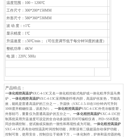
温度范围：100 ~ 1200℃
工作尺寸：300*200*150MM
外形尺寸：580*360*530MM
波 动 度：±1℃
显示精度：1℃
升温速度：≤50℃/min；（可任意调节低于每分钟50度的速度）
整机功率：4KW
电 源：220V, 50Hz
产品特点：
一体化程控高温炉
SXC-4-13C又名一体化程控箱式电炉或一体化程序升温马弗
炉，
一体化程控高温炉
SXC-4-13C采用陶瓷纤维内胆，高温炉丝发热，节能高
效，能耗是普通高温炉的三分之一，升温快（SXC-1.5-10在10分钟内可升到
1000度并精确恒温，误差为0）。
一体化程控高温炉
SXC-4-13C外壳冷板喷塑，
外形轻巧，重量仅为普通高温炉的五分之一。
一体化程控高温炉
SXC-4-13C控
制系统采用升温速度可设定的全自动多波段LTDE可编程仪表，PID+SSR系统
同步协调控制，使试验或实验的一致性和再现性成为可能。
一体化程控高温炉
SXC-4-13C具有自动恒温及时间控制功能，并附设有二级超温自动保护功能，
控制可靠，使用安全，控制仪位于箱体下方，一体化制作，炉体和温控器的电