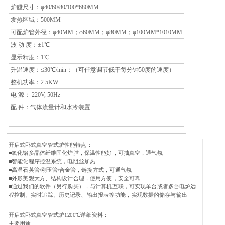
炉膛尺寸：φ40/60/80/100*680MM
发热区域：500MM
可配炉管外径：φ40MM；φ60MM；φ80MM；φ100MM*1010MM
波 动 度：±1℃
显示精度：1℃
升温速度：≤30℃/min；（可任意调节低于每分钟50度的速度）
整机功率：2.5KW
电 源： 220V, 50Hz
配 件：气体流量计和水冷装置
开启式卧式真空管式炉性能特点：
■氧化铝多晶体纤维固化炉膛，保温性能好，可抽真空，通气氛
■智能化程序控温系统，电阻丝加热
■高温石英管/刚玉管/合金管，链接方式，可通气氛
■外形美观大方、结构设计合理，使用方便，安全可靠
■通过我们的软件（另行购买），与计算机互联，可实现单台或者多台电炉远
程控制、实时追踪、历史记录、输出报表等功能，实现数据的储存与输出
开启式卧式真空管式炉1200℃详细资料：
主要用途