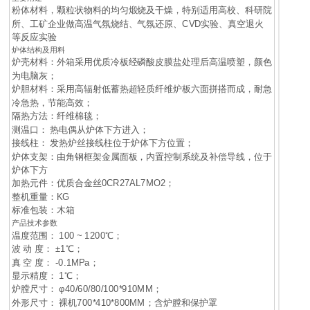
粉体材料，颗粒状物料的均匀煅烧及干燥，特别适用高校、科研院
所、工矿企业做高温气氛烧结、气氛还原、CVD实验、真空退火
等反应实验
炉体结构及用料
炉壳材料：外箱采用优质冷板经磷酸皮膜盐处理后高温喷塑，颜色
为电脑灰；
炉胆材料：采用高辐射低蓄热超轻质纤维炉板六面拼搭而成，耐急
冷急热，节能高效；
隔热方法：纤维棉毯；
测温口： 热电偶从炉体下方进入；
接线柱： 发热炉丝接线柱位于炉体下方位置；
炉体支架：由角钢框架金属面板，内置控制系统及补偿导线，位于
炉体下方
加热元件：优质合金丝0CR27AL7MO2；
整机重量：KG
标准包装：木箱
产品技术参数
温度范围： 100 ~ 1200℃；
波 动 度： ±1℃；
真 空 度： -0.1MPa；
显示精度： 1℃；
炉膛尺寸： φ40/60/80/100*910MM；
外形尺寸： 裸机700*410*800MM；含炉膛和保护罩