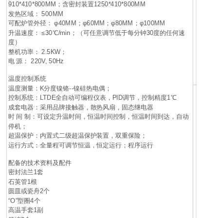
910*410*800MM；含密封装置1250*410*800MM
发热区域： 500MM
可配炉管外径： φ40MM；φ60MM；φ80MM；φ100MM
升温速度： ≤30℃/min；（可任意调节低于每分钟30度的任何速
度）
整机功率： 2.5KW；
电 源： 220V, 50Hz
温度控制系统
温度测量：K分度镍铬--镍硅热电偶；
控制系统：LTDE全自动可编程仪表，PID调节，控制精度1℃
成套电器：采用品牌接触器，散热风扇，固态继电器
时 间 制：可设定升温时间，恒温时间控制，恒温时间到达，自动
停机；
超温保护：内置式二级超温保护装置，双重保险；
运行方式：全量程可调节恒温，恒定运行；程序运行
配备的技术资料及配件
密封法兰1套
石英管1根
圆皿或瓷舟2个
“O"型圈4个
高温手套1副