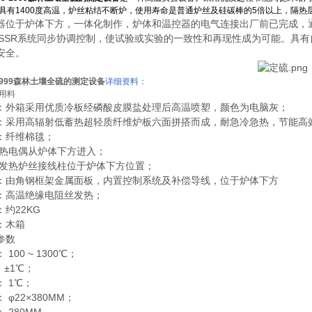
具有1400度高温，炉丝粘结不断炉，使用寿命是普通炉丝及硅碳棒的5倍以上，隔热
于炉体下方，一体化制作，炉体和温控器的电气连接出厂前已完成，通上
D+SSR系统同步协调控制，使试验或实验的一致性和再现性成为可能。
安全。
5-1999森林土壤全硫的测定设备
详细资料：
用料
：外箱采用优质冷板经磷酸皮膜盐处理后高温喷塑，颜色为电脑灰；
：采用高辐射低蓄热超轻质纤维炉板六面拼搭而成，耐急冷急热，节能高
：纤维棉毯；
 热电偶从炉体下方进入；
 发热炉丝接线柱位于炉体下方位置；
：由角钢框架金属面板，内置控制系统及补偿导线，位于炉体下方
：高温绝缘电阻丝发热；
约22KG
：木箱
参数
100 ~ 1300℃；
 ±1℃；
 1℃；
 φ22×380MM；