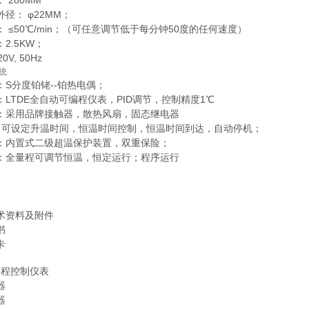
 280MM
径： φ22MM；
 ≤50℃/min；（可任意调节低于每分钟50度的任何速度）
2.5KW；
0V, 50Hz
统
：S分度铂铑--铂热电偶；
：LTDE全自动可编程仪表，PID调节，控制精度1℃
：采用品牌接触器，散热风扇，固态继电器
制：可设定升温时间，恒温时间控制，恒温时间到达，自动停机；
：内置式二级超温保护装置，双重保险；
：全量程可调节恒温，恒定运行；程序运行
术资料及附件
书
卡
编程控制仪表
器
器