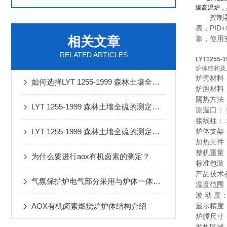
缘高温炉，
控制器位
表，PI
相关文章
靠，使用
RELATED ARTICLES
LYT125
炉体结构及
炉壳材料
如何选择LYT 1255-1999 森林土壤全硫的测定设备
炉胆材料
隔热方法
LYT 1255-1999 森林土壤全硫的测定设备的选择
测温口：
接线柱：
LYT 1255-1999 森林土壤全硫的测定设备
炉体支架
加热元件
整机重量：
为什么要进行aox有机卤素的测定？
标准包装
产品技术
气氛保护炉电气部分采用与炉体一体化结构
温度范围： 
波 动 度：
AOX有机卤素燃烧炉炉体结构介绍
显示精度：
炉膛尺寸：