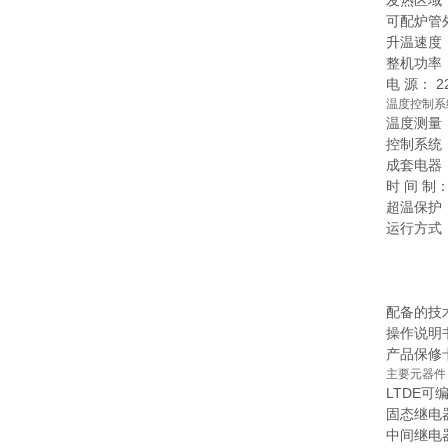
发热区域：
可配炉管外
升温速度：
整机功率：
电 源： 22
温度控制系
温度测量
控制系统
成套电器
时 间 
超温保护
运行方式
配备的技
操作说明
产品保修
主要元器件
LTDE可
固态继电
中间继电