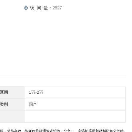
访 问 量：
2827
区间
1万-2万
类别
国产
胆，节能高效，能耗仅是普通管式炉的二分之一。高温炉采用新材料防氧化的绝