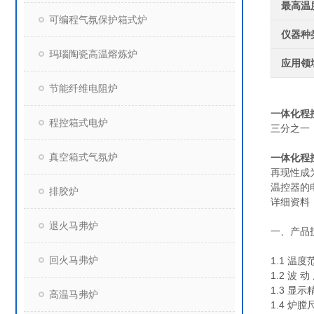
最高温
可编程气氛保护箱式炉
仪器种
玛瑙陶瓷高温熔炼炉
应用领
节能纤维电阻炉
一体化程控高
程控箱式电炉
三分之一
真空箱式气氛炉
一体化程控高
再现性成
温控器的
排胶炉
详细资料
退火马弗炉
一、产品
回火马弗炉
1.1 温度
1.2 波 
1.3 显
高温马弗炉
1.4 炉膛