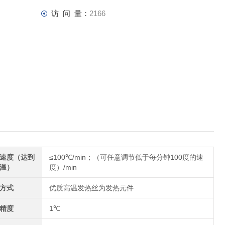
访 问 量：
2166
速度（达到
≤100℃/min；（可任意调节低于每分钟100度的速
温）
度）/min
方式
优质高温发热丝为发热元件
精度
1℃