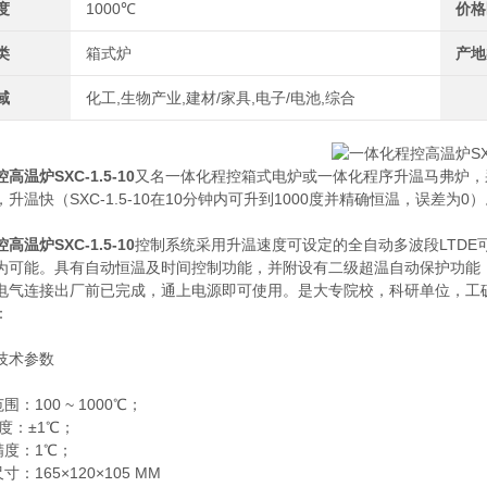
度
1000℃
价格
类
箱式炉
产地
域
化工,生物产业,建材/家具,电子/电池,综合
温炉SXC-1.5-10
又名一体化程控箱式电炉或一体化程序升温马弗炉，
，升温快（SXC-1.5-10在10分钟内可升到1000度并精确恒温，误
温炉SXC-1.5-10
控制系统采用升温速度可设定的全自动多波段LTDE可
为可能。具有自动恒温及时间控制功能，并附设有二级超温自动保护功能
电气连接出厂前已完成，通上电源即可使用。是大专院校，科研单位，工
：
技术参数
范围：100 ~ 1000℃；
动 度：±1℃；
示精度：1℃；
尺寸：165×120×105 MM