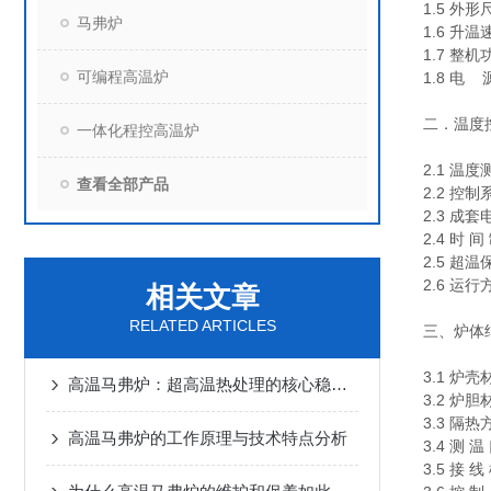
1.5 外形
马弗炉
1.6 升
1.7 整机
可编程高温炉
1.8 电 源
二．温度
一体化程控高温炉
2.1 温
查看全部产品
2.2 控
2.3 
2.4 
2.5 
2.6 
相关文章
RELATED ARTICLES
三、炉体
3.1 
高温马弗炉：超高温热处理的核心稳定装备解析
3.2 
3.3 隔
高温马弗炉的工作原理与技术特点分析
3.4 测
3.5 接