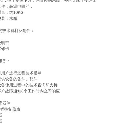
 制 器：位于炉体下方，内置控制系统，补偿导线连接炉体
热元件：高温电阻丝；
重量：约10KG
准包装：木箱
的技术资料及附件：
作说明书
品保修卡
服务：
责对用户进行远程技术指导
时提供设备的备件、配件
提供设备使用过程中的技术咨询和支持
到客户故障通知8个工作时内立即响应
元器件
编程控制仪表
器
器