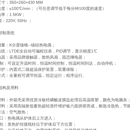
尺寸：350×260×430 MM
温速度：≤100℃/min；（可任意调节低于每分钟100度的速度）
功率：1.5KW；
：220V, 50Hz ；
控制系统
度测量：K分度镍铬--镍硅热电偶；
制系统：LTDE全自动可编程仪表，PID调节，显示精度1℃
成套电器：采用品牌接触器，散热风扇，固态继电器；
时 间 制：可设定升温时间，恒温时间控制，恒温时间到达，自动停机；
超温保护：内置式二级超温保护装置，双重保险；
运行方式：全量程可调节恒温，恒定运行；程序运行。
结构及用料
炉壳材料：外箱壳采用优质冷板经磷酸皮膜盐处理后高温喷塑，颜色为电脑灰
炉胆材料：采用高辐射低蓄热超轻质纤维炉板六面拼搭而成，耐急冷急热，节
热方法：空气散热；
 温 口：热电偶从炉体后上方进入；
 线 柱：发热炉丝接线柱位于炉体后下方位置；