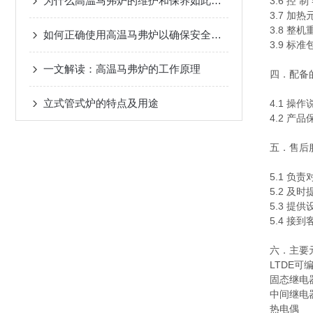
为什么高温马弗炉的维护和保养如此重要？
3.6 控
3.7 加
3.8 整机
如何正确使用高温马弗炉以确保安全性？
3.9 标
一文解读：高温马弗炉的工作原理
四．配备
立式管式炉的特点及用途
4.1 操
4.2 产
五．售后
5.1 负
5.2 及
5.3 
5.4 接
六．主要
LTDE可
固态继电
中间继电
热电偶