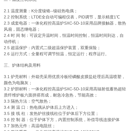
2.1 温度测量：K分度镍铬--镍硅热电偶；
2.2 控制系统：LTDE全自动可编程仪表，PID调节，显示精度1℃
2.3 成套电器：一体化程控高温炉SXC-5D-10采用品牌接触器，散热
风扇，固态继电器；
2.4 时 间 制：可设定升温时间，恒温时间控制，恒温时间到达，自
动停机；
2.5 超温保护：内置式二级超温保护装置，双重保险；
2.6 运行方式：全量程可调节恒温，恒定运行；程序运行。
三、炉体结构及用料
3.1 炉壳材料：外箱壳采用优质冷板经磷酸皮膜盐处理后高温喷塑，
颜色为电脑灰；
3.2 炉胆材料：一体化程控高温炉SXC-5D-10采用高辐射低蓄热超轻
质纤维炉板六面拼搭而成，耐急冷急热，节能高效；
3.3 隔热方法：空气散热；
3.4 测 温 口：热电偶从炉体后上方进入；
3.5 接 线 柱：发热炉丝接线柱位于炉体后下方位置；
3.6 控 制 器：位于炉体下方，内置控制系统，补偿导线连接炉体
3.7 加热元件：高温电阻丝；