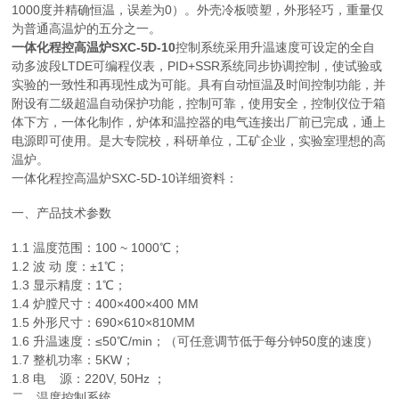
1000度并精确恒温，误差为0）。外壳冷板喷塑，外形轻巧，重量仅
为普通高温炉的五分之一。
一体化程控高温炉SXC-5D-10
控制系统采用升温速度可设定的全自
动多波段LTDE可编程仪表，PID+SSR系统同步协调控制，使试验或
实验的一致性和再现性成为可能。具有自动恒温及时间控制功能，并
附设有二级超温自动保护功能，控制可靠，使用安全，控制仪位于箱
体下方，一体化制作，炉体和温控器的电气连接出厂前已完成，通上
电源即可使用。是大专院校，科研单位，工矿企业，实验室理想的高
温炉。
一体化程控高温炉SXC-5D-10详细资料：
一、产品技术参数
1.1 温度范围：100 ~ 1000℃；
1.2 波 动 度：±1℃；
1.3 显示精度：1℃；
1.4 炉膛尺寸：400×400×400 MM
1.5 外形尺寸：690×610×810MM
1.6 升温速度：≤50℃/min；（可任意调节低于每分钟50度的速度）
1.7 整机功率：5KW；
1.8 电 源：220V, 50Hz ；
二．温度控制系统