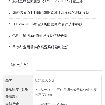
森林土壤全流测定仪 LY-T 1255-1999批量上市
如何选择LYT 1255-1999 森林土壤全硫的测定设备
HJ1214-2021标准水质卤素微库仑计技术参数
你想了解的aox前处理设备信息分享
手表行业用带转盘高温烧结箱时效炉
详细介绍
品牌
杭州蓝天仪器
升温速度（达到
≤50℃/min；（可任意调节低于每分钟50度
的速度）/min
最高温）
内部尺寸
400×400×400 MMmm