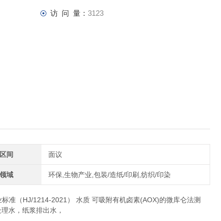
访 问 量：
3123
区间
面议
领域
环保,生物产业,包装/造纸/印刷,纺织/印染
准（HJ/1214-2021） 水质 可吸附有机卤素(AOX)的微库仑法测
处理水，纸浆排出水，