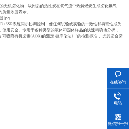
上的无机卤化物，吸附后的活性炭在氧气流中热解燃烧生成卤化氢气
的质量浓度表示。
，PID+SSR系统同步协调控制，使任何试验或实验的一致性和再现性成为
，使用安全。专用于各种类型的液体和固体样品的快速精确地分析，
可吸附有机卤素(AOX)的测定 微库伦法》"的检测标准， 尤其适合需
在线咨询
电话
微信扫一扫