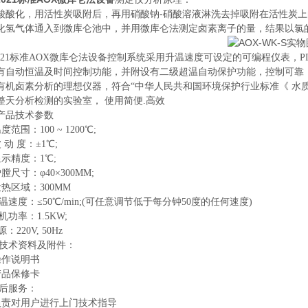
酸酸化，用活性炭吸附后，再用硝酸钠-硝酸溶液淋洗去掉吸附在活性炭
化氢气体通入到微库仑池中，并用微库仑法测定卤素离子的量，结果以氯
4-2021标准AOX微库仑法设备控制系统采用升温速度可设定的可编程仪表
有自动恒温及时间控制功能，并附设有二级超温自动保护功能，控制可靠
有机卤素分析的理想仪器，符合“中华人民共和国环境保护行业标准《 水质 
整天分析检测的实验室， 使用简便.高效
品技术参数
范围：100 ~ 1
20
0℃;
 动 度：±1℃;
示精度：1℃;
膛尺寸：φ40×300MM;
热区域：
3
00MM
温速度：≤50℃/min;(可任意调节低于每分钟50度的任何速度)
机功率：1.5KW;
源：220V, 50Hz
的技术资料及附件：
 操作说明书
 产品保修卡
售后服务：
 负责对用户进行
上门
技术指导