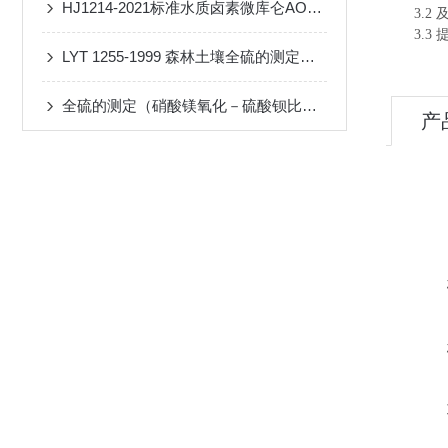
HJ1214-2021标准水质卤素微库仑AOX-WK-S
3
.2
3
.3
LYT 1255-1999 森林土壤全硫的测定设备的选择
全硫的测定（硝酸镁氧化－硫酸钡比浊法）设备供应
产