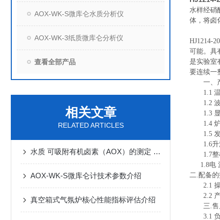
水样经硝
AOX-WK-S微库仑水质分析仪
体，将卤
AOX-WK-3纸质微库仑分析仪
HJ121
可能。具
查看全部产品
是实验室
要连续一
一、产
1.1 温度
1.2 波
相关文章
1.3 显
1.4 炉
RELATED ARTICLES
1.
5
发
1.
6
升
水质 可吸附有机卤素（AOX）的测定 微库仑法
1.
7
整
1.8
电 
AOX-WK-S微库仑计技术参数介绍
二
.配备
2
.1
2
.2
真空箱式气氛炉核心性能指标评估介绍
三
.
3
.1