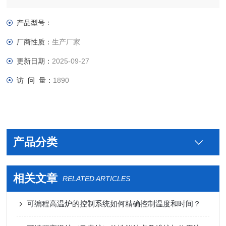
统同步协调控制，使试验或实验的一致性和再现性成为可能。具
有自动恒温及时间控制功能，并附设有二级超温自动保护功能，
产品型号：
控制可靠，使用安全.
厂商性质：
生产厂家
更新日期：
2025-09-27
访 问 量：
1890
产品分类
相关文章
RELATED ARTICLES
可编程高温炉的控制系统如何精确控制温度和时间？