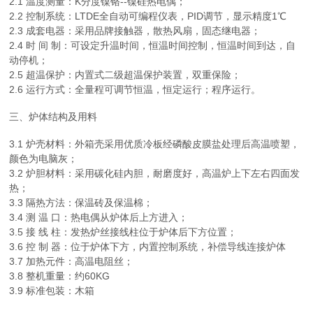
2.1 温度测量：K分度镍铬--镍硅热电偶；
2.2 控制系统：LTDE全自动可编程仪表，PID调节，显示精度1℃
2.3 成套电器：采用品牌接触器，散热风扇，固态继电器；
2.4 时 间 制：可设定升温时间，恒温时间控制，恒温时间到达，自
动停机；
2.5 超温保护：内置式二级超温保护装置，双重保险；
2.6 运行方式：全量程可调节恒温，恒定运行；程序运行。
三、炉体结构及用料
3.1 炉壳材料：外箱壳采用优质冷板经磷酸皮膜盐处理后高温喷塑，
颜色为电脑灰；
3.2 炉胆材料：采用碳化硅内胆，耐磨度好，高温炉上下左右四面发
热；
3.3 隔热方法：保温砖及保温棉；
3.4 测 温 口：热电偶从炉体后上方进入；
3.5 接 线 柱：发热炉丝接线柱位于炉体后下方位置；
3.6 控 制 器：位于炉体下方，内置控制系统，补偿导线连接炉体
3.7 加热元件：高温电阻丝；
3.8 整机重量：约60KG
3.9 标准包装：木箱