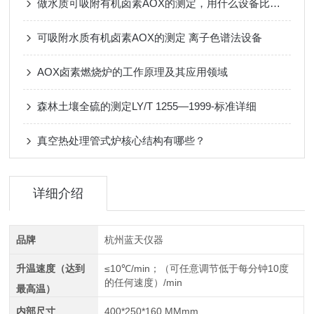
做水质可吸附有机卤素AOX的测定，用什么设备比较好
可吸附水质有机卤素AOX的测定 离子色谱法设备
AOX卤素燃烧炉的工作原理及其应用领域
森林土壤全硫的测定LY/T 1255—1999-标准详细
真空热处理管式炉核心结构有哪些？
详细介绍
品牌
杭州蓝天仪器
升温速度（达到
≤10℃/min；（可任意调节低于每分钟10度
的任何速度）/min
最高温）
内部尺寸
400*250*160 MMmm