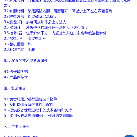
3.1 炉壳材料：外箱壳采用优质冷板经磷酸皮膜盐处理后高温喷塑，颜色为电脑
灰；
3.2 炉胆材料：采用高铝内胆，耐磨度好，高温炉上下左右四面发热；
3.3 隔热方法：保温砖及保温棉；
3.4 测 温 口：热电偶从炉体后上方进入；
3.5 接 线 柱：发热炉丝接线柱位于炉体后下方位置；
3.6 控 制 器：位于炉体下方，内置控制系统，补偿导线连接炉体
3.7 加热元件：高温电阻丝；
3.8 整机重量：约
3.9 标准包装：木箱
四．配备的技术资料及附件：
4.1 操作说明书
4.2 产品保修卡
五．售后服务：
5.1 负责对用户进行远程技术指导
5.2 及时提供设备的备件、配件
5.3 提供设备使用过程中的技术咨询和支持
5.4 接到客户故障通知8个工作时内立即响应
六．主要元器件