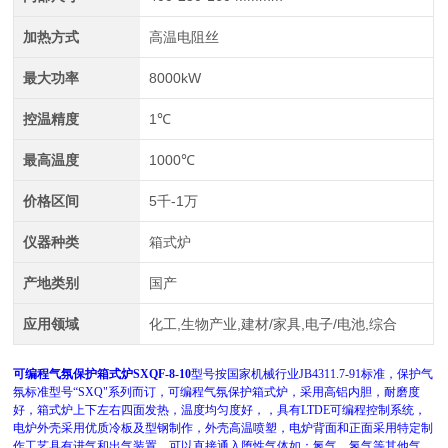
加热方式
高温电阻丝
最大功率
8000kW
控温精度
1℃
最高温度
1000℃
价格区间
5千-1万
仪器种类
箱式炉
产地类别
国产
应用领域
化工,生物产业,建材/家具,电子/电池,综合
可编程气氛保护箱式炉SXQF-8-10
型号按国家机械行业JB4311.7-91标准，保护气
氛标准型号“SXQ"系列而订，可编程气氛保护箱式炉，采用高铝内胆，耐磨度
好，箱式炉上下左右四面发热，温度均匀度好，，具有LTDE可编程控制系统，
电炉外壳采用优质冷板及型钢制作，外壳高温喷塑，电炉背面和正面采用特定制
作工艺具有进气和出气装置，可以直接通入堕性气体如：氮气，氢气等其他气