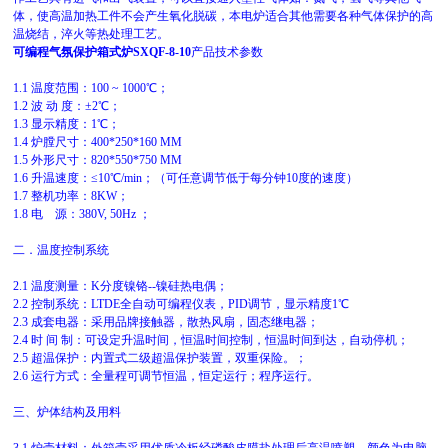
体，使高温加热工件不会产生氧化脱碳，本电炉适合其他需要各种气体保护的高
温烧结，淬火等热处理工艺。
可编程气氛保护箱式炉SXQF-8-10
产品技术参数
1.1 温度范围：100 ~ 1000℃；
1.2 波 动 度：±2℃；
1.3 显示精度：1℃；
1.4 炉膛尺寸：400*250*160 MM
1.5 外形尺寸：820*550*750 MM
1.6 升温速度：≤10℃/min；（可任意调节低于每分钟10度的速度）
1.7 整机功率：8KW；
1.8 电 源：380V, 50Hz ；
二．温度控制系统
2.1 温度测量：K分度镍铬--镍硅热电偶；
2.2 控制系统：LTDE全自动可编程仪表，PID调节，显示精度1℃
2.3 成套电器：采用品牌接触器，散热风扇，固态继电器；
2.4 时 间 制：可设定升温时间，恒温时间控制，恒温时间到达，自动停机；
2.5 超温保护：内置式二级超温保护装置，双重保险。；
2.6 运行方式：全量程可调节恒温，恒定运行；程序运行。
三、炉体结构及用料