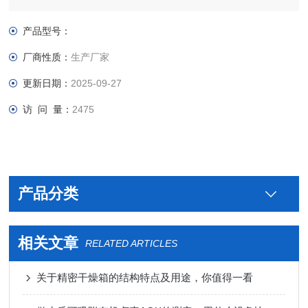
外壳采用优质冷板及型钢制作，外壳高温喷塑，电炉背面和正面
采用特定制作工艺具有进气和出气装置，可以直接通入堕性气体
产品型号：
如：氮气，氢气等其他气体。
厂商性质：
生产厂家
更新日期：
2025-09-27
访 问 量：
2475
产品分类
相关文章
RELATED ARTICLES
关于精密干燥箱的结构特点及用途，你值得一看