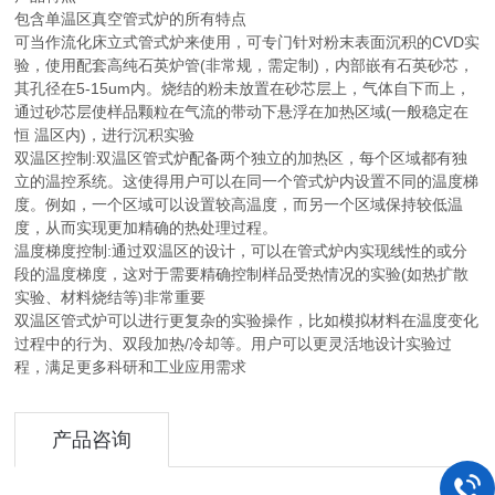
包含单温区真空管式炉的所有特点
可当作流化床立式管式炉来使用，可专门针对粉末表面沉积的CVD实
验，使用配套高纯石英炉管(非常规，需定制)，内部嵌有石英砂芯，
其孔径在5-15um内。烧结的粉未放置在砂芯层上，气体自下而上，
通过砂芯层使样品颗粒在气流的带动下悬浮在加热区域(一般稳定在
恒 温区内)，进行沉积实验
双温区控制:双温区管式炉配备两个独立的加热区，每个区域都有独
立的温控系统。这使得用户可以在同一个管式炉内设置不同的温度梯
度。例如，一个区域可以设置较高温度，而另一个区域保持较低温
度，从而实现更加精确的热处理过程。
温度梯度控制:通过双温区的设计，可以在管式炉内实现线性的或分
段的温度梯度，这对于需要精确控制样品受热情况的实验(如热扩散
实验、材料烧结等)非常重要
双温区管式炉可以进行更复杂的实验操作，比如模拟材料在温度变化
过程中的行为、双段加热/冷却等。用户可以更灵活地设计实验过
程，满足更多科研和工业应用需求
产品咨询