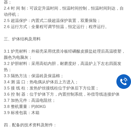
器；
2.4 时 间 制：可设定升温时间，恒温时间控制，恒温时间到达，自
动停机；
2.5 超温保护：内置式二级超温保护装置，双重保险；
2.6 运行方式：全量程可调节恒温，恒定运行；程序运行。
三、炉体结构及用料
3.1 炉壳材料：外箱壳采用优质冷板经磷酸皮膜盐处理后高温喷塑，
颜色为电脑灰；
3.2 炉胆材料：采用高铝内胆，耐磨度好，高温炉上下左右四面发
热；
3.3 隔热方法：保温砖及保温棉；
3.4 测 温 口：热电偶从炉体后上方进入；
3.5 接 线 柱：发热炉丝接线柱位于炉体后下方位置；
3.6 控 制 器：位于炉体下方，内置控制系统，补偿导线连接炉体
3.7 加热元件：高温电阻丝；
3.8 整机重量：约80KG
3.9 标准包装：木箱
四．配备的技术资料及附件：