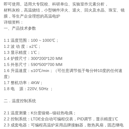
即可使用。适用大专院校、科研单位、实验室作元素分析，
材料灰粉，高温烧结，小型钢件淬火、退火、回火及水晶、珠宝、镜
膜，等生产企业理想的高温电炉
详细资料：
一、产品技术参数
1.1 温度范围：100 ~ 1000℃；
1.2 波 动 度：±2℃；
1.3 显示精度：1℃；
1.4 炉膛尺寸：300*200*120 MM
1.5 外形尺寸：590*500*700 MM
1.6 升温速度：≤10℃/min；（可任意调节低于每分钟10度的任何速
度）
1.7 整机功率：4KW；
1.8 电 源：220V, 50Hz ；
二．温度控制系统
2.1 温度测量：K分度镍铬--镍硅热电偶；
2.2 控制系统：LTDE全自动可编程仪表，PID调节，显示精度1℃
2.3 成套电器：可编程高温炉采用品牌接触器，散热风扇，固态继电