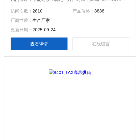
双层密封，外观喷塑，安全门锁，1AX，2AX，3AX安全散热
访问次数：
2810
产品价格：
8888
孔位于箱体背部，4AX安全散热孔位于顶部。高温加热仓，齿
厂商性质：
生产厂家
轮转动平衡风轮，数字控温，可编程控制，工作室有效空间温
度均匀性好，PID智能系统，多波段升温，恒温。
更新日期：
2025-09-24
查看详情
在线留言