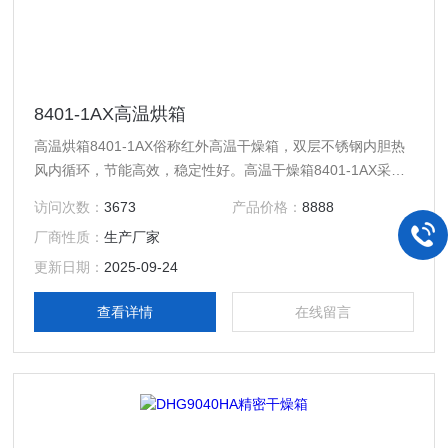
8401-1AX高温烘箱
高温烘箱8401-1AX俗称红外高温干燥箱，双层不锈钢内胆热
风内循环，节能高效，稳定性好。高温干燥箱8401-1AX采用
双层密封，外观喷塑，安全门锁，1AX，2AX，3AX安全散热
访问次数：
3673
产品价格：
8888
孔位于箱体背部，4AX安全散热孔位于顶部。高温加热仓，齿
厂商性质：
生产厂家
轮转动平衡风轮，数字控温，可编程控制，工作室有效空间温
度均匀性好，PID智能系统，多波段升温，恒温。
更新日期：
2025-09-24
查看详情
在线留言