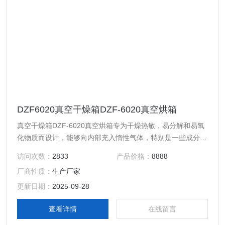
DZF6020真空干燥箱DZF-6020真空烘箱
真空干燥箱DZF-6020真空烘箱专为干燥热敏，易分解和易氧
化物质而设计，能够向内部充入惰性气体，特别是一些成分复
杂的物品也能进行快速干燥，长方形工作室，使有效容积达到
访问次数：
2833
产品价格：
8888
很大，加热元件U字形包围于内胆外壁，保温棉填充隔热保
厂商性质：
生产厂家
温，微电脑温度控制器，能根据环境温度负载量的大小自动调
节控制参数，控温精度可靠，钢化，双层玻璃门观察工作室内
更新日期：
2025-09-28
物体一目了然。
查看详情
在线留言