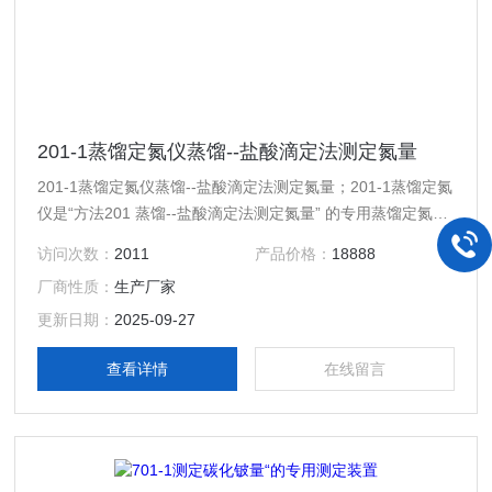
201-1蒸馏定氮仪蒸馏--盐酸滴定法测定氮量
201-1蒸馏定氮仪蒸馏--盐酸滴定法测定氮量；201-1蒸馏定氮
仪是“方法201 蒸馏--盐酸滴定法测定氮量” 的专用蒸馏定氮
仪；整套装置包括250ml锥形瓶一只； 500ml蒸馏瓶一只；蛇
访问次数：
2011
产品价格：
18888
形冷凝管一支；加液漏斗一只；蒸汽入口一个；废液出口一
厂商性质：
生产厂家
个；抽水泵一只；
更新日期：
2025-09-27
查看详情
在线留言