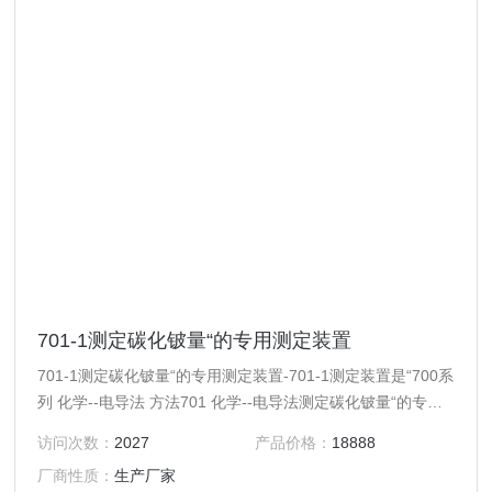
701-1测定碳化铍量“的专用测定装置
701-1测定碳化铍量“的专用测定装置-701-1测定装置是“700系
列 化学--电导法 方法701 化学--电导法测定碳化铍量“的专用
测定装置；整套装置包括：减压表一个；转子流量计一个；加
访问次数：
2027
产品价格：
18888
液漏斗一个；试料反应器一个；干燥管两个；燃烧瓷管一个；
厂商性质：
生产厂家
带温度控制器的卧式电阻炉一台；电导率仪一台；盛试料的容