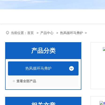
当前位置：
首页
>
产品中心
>
热风循环马弗炉
>
产品分类
热风循环马弗炉
查看全部产品