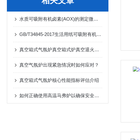
相关文章
水质可吸附有机卤素(AOX)的测定微库仑法介绍
GB/T34845-2017生活用纸可吸附有机卤素（AOX）的测定”的检测
真空箱式气氛炉真空箱式炉真空退火回火炉
真空气氛炉出现紧急情况时如何应对？
真空箱式气氛炉核心性能指标评估介绍
如何正确使用高温马弗炉以确保安全性？