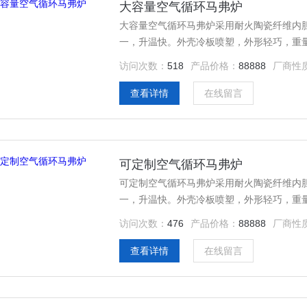
大容量空气循环马弗炉
大容量空气循环马弗炉采用耐火陶瓷纤维内
一，升温快。外壳冷板喷塑，外形轻巧，重
访问次数：
518
产品价格：
88888
厂商性
查看详情
在线留言
可定制空气循环马弗炉
可定制空气循环马弗炉采用耐火陶瓷纤维内
一，升温快。外壳冷板喷塑，外形轻巧，重
访问次数：
476
产品价格：
88888
厂商性
查看详情
在线留言