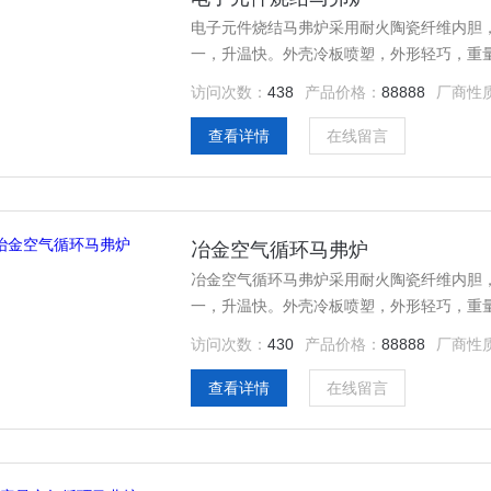
电子元件烧结马弗炉采用耐火陶瓷纤维内胆
一，升温快。外壳冷板喷塑，外形轻巧，重
访问次数：
438
产品价格：
88888
厂商性
查看详情
在线留言
冶金空气循环马弗炉
冶金空气循环马弗炉采用耐火陶瓷纤维内胆
一，升温快。外壳冷板喷塑，外形轻巧，重
访问次数：
430
产品价格：
88888
厂商性
查看详情
在线留言