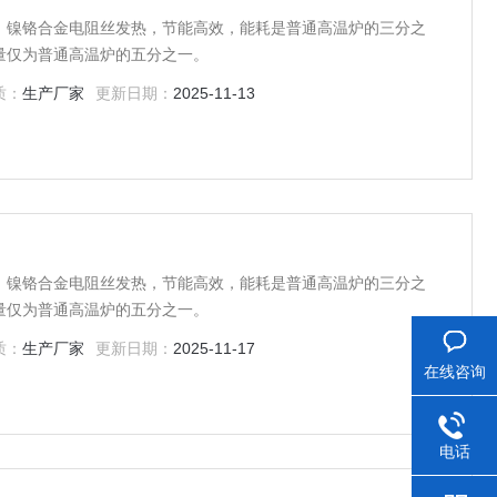
，镍铬合金电阻丝发热，节能高效，能耗是普通高温炉的三分之
量仅为普通高温炉的五分之一。
质：
生产厂家
更新日期：
2025-11-13
，镍铬合金电阻丝发热，节能高效，能耗是普通高温炉的三分之
量仅为普通高温炉的五分之一。
质：
生产厂家
更新日期：
2025-11-17
在线咨询
电话