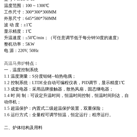
温度范围：100 ~ 1300℃
工作尺寸：300*300*300MM
外形尺寸：645*580*760MM
波 动 度：±1℃
显示精度：1℃
升温速度：≤50℃/min；（可任意调节低于每分钟50度的速度）
整机功率：5KW
电 源：220V, 50Hz
高温马弗炉
特点：
一．温度控制系统
1.1 温度测量：S分度铂铑--铂热电偶；
1.2 控制系统：LTDE全自动可编程仪表，PID调节，显示精度1℃
1.3 成套电器：采用品牌接触器，散热风扇，固态继电器；
1.4 时 间 制：可设定升温时间，恒温时间控制，恒温时间到达，自
动停机；
1.5 超温保护：内置式二级超温保护装置，双重保险；
1.6 运行方式：全量程可调节恒温，恒定运行；程序运行。
二、炉体结构及用料