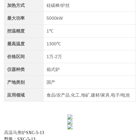
加热方式
硅碳棒/炉丝
最大功率
5000kW
控温精度
1℃
最高温度
1300℃
价格区间
1万-2万
仪器种类
箱式炉
产地类别
国产
应用领域
食品/农产品,化工,地矿,建材/家具,电子/电池
高温马弗炉
SXC-5-13
型号：SXC-5-13