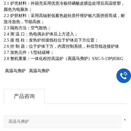
2.1 炉壳材料：外箱壳采用优质冷板经磷酸皮膜盐处理后高温喷塑，
颜色为电脑灰；
2.2 炉胆材料：采用高辐射低蓄热超轻质纤维炉板六面拼搭而成，耐
急冷急热，节能高效；
2.3 隔热方法：空气散热；
2.4 测 温 口：热电偶从炉体后上方进入；
2.5 接 线 柱：发热炉丝接线柱位于炉体后下方位置；
2.6 控 制 器：位于炉体下方，内置控制系统，补偿导线连接炉体
2.7 加热元件：U型硅碳棒；
高温马弗炉
2.8 整机重量：一体化程控高温炉（
）SXC-5-13约85KG
高温马弗炉 高温马弗炉
产品咨询