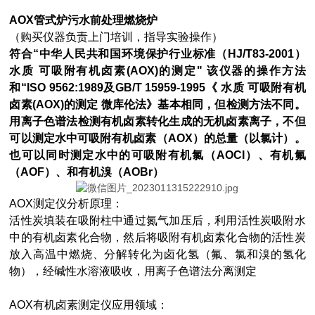
AOX管式炉污水前处理燃烧炉
（购买仪器负责上门培训，指导实验操作）
符合“中华人民共和国环境保护行业标准（HJ/T83-2001）
水质 可吸附有机卤素(AOX)的测定" 该仪器的操作方法
和“ISO 9562:1989及GB/T 15959-1995《 水质 可吸附有机
卤素(AOX)的测定 微库伦法》基本相同，但检测方法不同。
用离子色谱法检测有机卤素转化生成的无机卤素离子，不但
可以测定水中可吸附有机卤素（AOX）的总量（以氯计）。
也可以同时测定水中的可吸附有机氯（AOCI）、有机氟
（AOF）、和有机溴（AOBr）
AOX测定仪分析原理：
活性炭填装在吸附柱中通过氮气加压后，利用活性炭吸附水
中的有机卤素化合物，然后将吸附有机卤素化合物的活性炭
放入高温中燃烧、分解转化为卤化氢（氟、氯和溴的氢化
物），经碱性水溶液吸收，用离子色谱法分离测定
AOX管式燃烧炉水质环境检查单位用
AOX有机卤素测定仪应用领域：