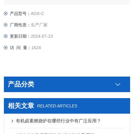
本相同，但检测方法不同。用离子色谱法检测有机卤素转化生成
的无机卤素离子
产品型号：
AOX-C
厂商性质：
生产厂家
更新日期：
2024-07-23
访 问 量：
1624
产品分类
相关文章
RELATED ARTICLES
有机卤素燃烧炉在哪些行业中有广泛应用？