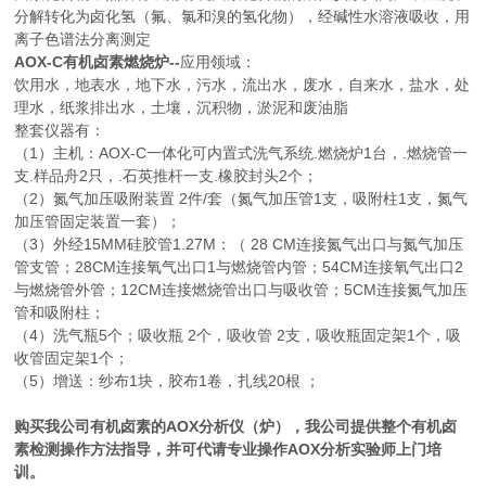
分解转化为卤化氢（氟、氯和溴的氢化物），经碱性水溶液吸收，用
离子色谱法分离测定
AOX-C有机卤素燃烧炉--
应用领域：
饮用水，地表水，地下水，污水，流出水，废水，自来水，盐水，处
理水，纸浆排出水，土壤，沉积物，淤泥和废油脂
整套仪器有：
（1）主机：AOX-C一体化可内置式洗气系统.燃烧炉1台，.燃烧管一
支.样品舟2只，.石英推杆一支.橡胶封头2个；
（2）氮气加压吸附装置 2件/套（氮气加压管1支，吸附柱1支，氮气
加压管固定装置一套）；
（3）外经15MM硅胶管1.27M：（ 28 CM连接氮气出口与氮气加压
管支管；28CM连接氧气出口1与燃烧管内管；54CM连接氧气出口2
与燃烧管外管；12CM连接燃烧管出口与吸收管；5CM连接氮气加压
管和吸附柱；
（4）洗气瓶5个；吸收瓶 2个，吸收管 2支，吸收瓶固定架1个，吸
收管固定架1个；
（5）增送：纱布1块，胶布1卷，扎线20根 ；
购买我公司有机卤素的AOX分析仪（炉），我公司提供整个有机卤
素检测操作方法指导，并可代请专业操作AOX分析实验师上门培
训。