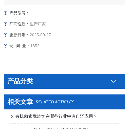
GB/T 15959-1995《 水质 可吸附有机卤素（AOX）的测定 微库
伦法》"的检测标准
产品型号：
厂商性质：
生产厂家
更新日期：
2025-09-27
访 问 量：
1352
产品分类
相关文章
RELATED ARTICLES
有机卤素燃烧炉在哪些行业中有广泛应用？