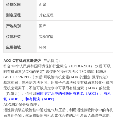
价格区间
面议
测定原理
其它原理
产地类别
国产
仪器种类
实验室型
应用领域
环保
AOX-C有机卤素燃烧炉--
产品特点：
符合“中华人民共和国环境保护行业标准（HJ/T83-2001） 水质 可吸
附有机卤素(AOX)的测定"
该仪器的操作方法
和“ISO 9562:1989及
GB/T 15959-1995《 水
质 可吸附有机卤素(AOX)的测定 微库伦法》
基本相同，但检测方法不同。用离子色谱法检测有机卤素转化生成的
无机卤素离子，不但可以测定水中可吸附有机卤素（AOX）的总量
（以氯计）。也可以
同时测定水中的可吸附有机氯（AOCI）、有机
氟（AOF）、和有机溴（AOBr）
AOX测定仪分析原理：
活性炭填装在吸附柱中通过氮气加压后，利用活性炭吸附水中的有机
卤素化合物，然后将吸附有机卤素化合物的活性炭放入高温中燃烧、