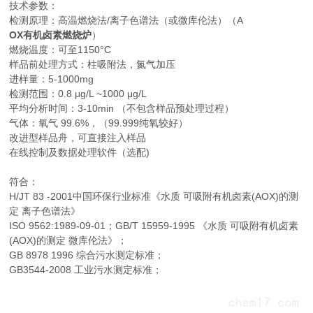
技术参数：
检测原理：高温燃烧法/离子色谱法（或微库伦法）（A
OX有机卤素燃烧炉
）
燃烧温度：可至1150°C
样品前处理方式：柱吸附法，氮气加压
进样量：5-1000mg
检测范围：0.8 μg/L ~1000 μg/L
平均分析时间：3-10min （不包含样品预处理过程）
气体：氧气 99.6%，（99.999纯氧较好）
改进型样品舟，可直接注入样品
在线控制及数据处理软件（选配)
符合：
H/JT 83 -2001中国环保行业标准《水质 可吸附有机卤素(AOX)的测
定 离子色谱法》
ISO 9562:1989-09-01；GB/T 15959-1995 《水质 可吸附有机卤素
(AOX)的测定 微库伦法》；
GB 8978 1996 综合污水测定标准；
GB3544-2008 工业污水测定标准；