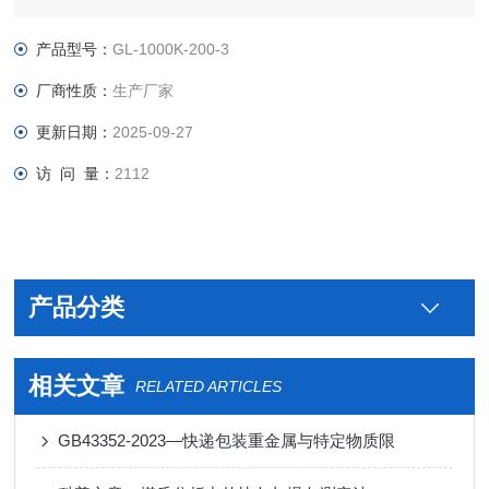
温，定时开机，关机等多波段操作。控制器位于炉体下方一体化
制作，炉体和温控器的电气连接出厂前已完成，通上电源即可使
产品型号：
GL-1000K-200-3
用，
厂商性质：
生产厂家
更新日期：
2025-09-27
访 问 量：
2112
产品分类
相关文章
RELATED ARTICLES
GB43352-2023—快递包装重金属与特定物质限