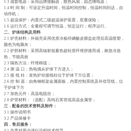
1.3 成套电器：采用品牌接触器，散热风扇，固态继电器；
1.4 时 间 制：可设定升温时间，恒温时间控制，恒温时间到达，自
动停机；
1.5 超温保护：内置式二级超温保护装置，双重保险；
1.6 运行方式：全量程可调节恒温，恒定运行；程序运行。
二、炉体结构及用料
2.1 炉壳材料：外箱壳采用优质冷板经磷酸皮膜盐处理后高温喷塑，
颜色为电脑灰；
2.2 炉胆材料：采用高辐射低蓄热超轻质纤维
拼接
而成，耐急冷急
热，节能高效
2.3 隔热方法：纤维棉毯；
2.4 测 温 口：热电偶从炉体下方进入；
2.5 接 线 柱：发热炉丝接线柱位于炉体下方位置；
2.6 控 制 器：由角钢框架金属面板，内置控制系统及补偿导线，位
于炉体下方
2.7 加热元件：高温电阻丝；
2.8 炉管材料：
（
选配
）
高纯石英管
或高温金属管
；
三．配备的技术资料及附件：
3.1 操作说明书
3.2 产品保修卡
四．售后服务：
4.1 负责对用户进行远程技术指导