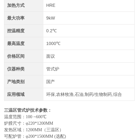
加热方式
HRE
最大功率
9kW
控温精度
0.2℃
最高温度
1000℃
价格区间
面议
仪器种类
管式炉
产地类别
国产
应用领域
环保,农林牧渔,石油,制药/生物制药,综合
三温区管式炉
技术参数：
温度范围：
100 ~
6
00℃
炉膛尺寸：
φ
22
0*
120
0MM
发热区域：
120
0MM
（
三温区
）
可配炉管：
φ
20
0*
150
0MM
(选配)