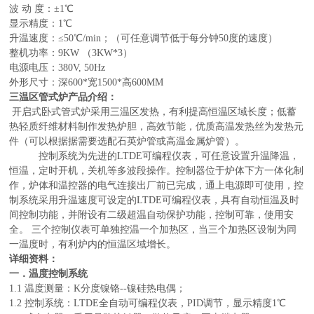
波
动
度：
±1℃
显示精度：
1℃
升温速度：
≤50℃/min；（可任意调节低于每分钟50度的速度）
整机功率：
9
KW
（
3KW*3
）
电源
电压
：
380V, 50Hz
外形尺寸
：
深
600*宽1500*高600MM
三温区管式炉
产品介绍：
开启式卧式管式炉采用
三温区发热，有利提高恒温区域长度；
低蓄
热轻质纤维材料制作发热炉胆，高效节能，优质高温发热丝为发热元
件
（可以根据据需要选配
石英
炉管或高温金属炉管）
。
控制系统为先进的
LTDE可编程仪表，可任意设置升温降温，
恒温，定时开机，关机等多波段操作。控制器位于炉体
下方
一体化制
作，炉体和温控器的电气连接出厂前已完成，通上电源即可使用，控
制系统采用升温速度可设定的
LTDE可编程仪表，具有自动恒温及时
间控制功能，并附设有二级超温自动保护功能，控制可靠，使用安
全。
三个控制仪表可单独控温一个加热区，当三个加热区设制为同
一温度时，有利炉内的恒温区域增长。
详细资料：
一．温度控制系统
1.1 温度测量：
K分度镍铬
--
镍硅
热电偶；
1.2 控制系统：LTDE全自动可编程仪表，PID调节，显示精度1℃