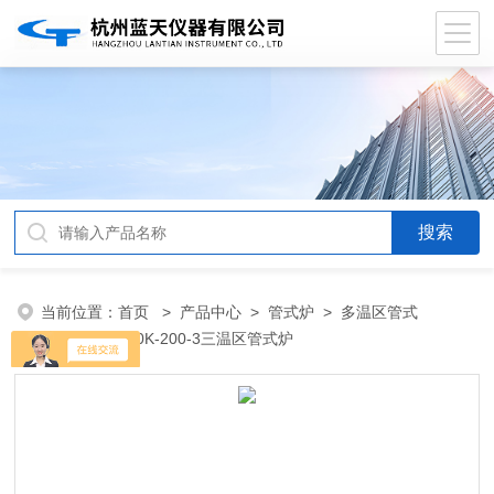
当前位置：
首页
>
产品中心
>
管式炉
>
多温区管式
炉
> GL-1000K-200-3三温区管式炉