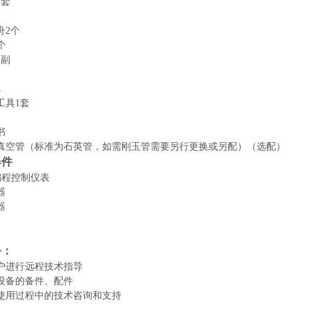
1套
根
舟
2个
个
1副
把
工具
1套
书
真空管（标准为石英管，如需刚玉管需要另行更换或另配）（选配）
器件
编程控制仪表
器
器
务：
户进行远程技术指导
设备的备件、配件
使用过程中的技术咨询和支持