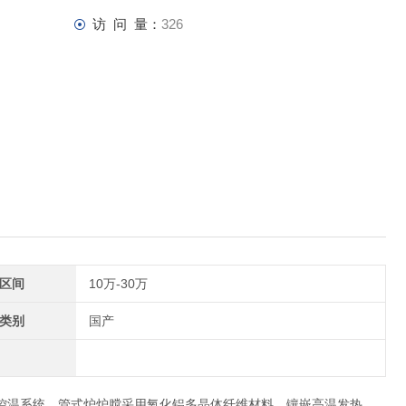
访 问 量：
326
区间
10万-30万
类别
国产
序控温系统，管式炉炉膛采用氧化铝多晶体纤维材料，镶嵌高温发热