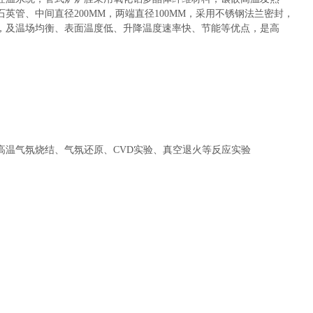
石英管
、中间直径
2
00MM，两端直径
100
MM，采用不锈钢法兰密封，
，
及温场均衡、表面温度低、升降温度速率快、节能等优点，是高
高温气氛烧结、气氛还原、
CVD实验、真空退火等反应实验