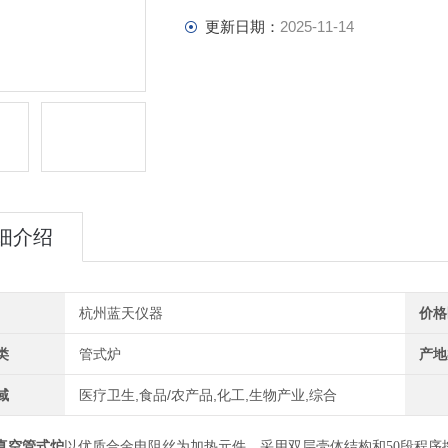
更新日期：
2025-11-14
细介绍
杭州蓝天仪器
价格
类
管式炉
产地
域
医疗卫生,食品/农产品,化工,生物产业,综合
真空管式炉
以优质合金电阻丝为加热元件，采用双层壳体结构和50段程