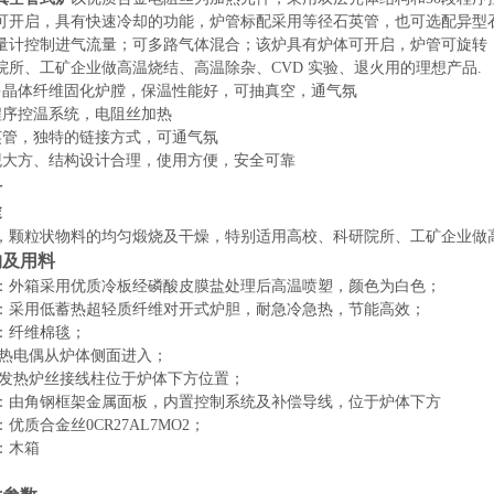
可开启，具有快速冷却的功能，炉管
标配
采用
等径石英管，也可选配
异型
量计控制进气流量；可多路气体混合；该炉具有炉体可开启，炉管可旋转
院所、工矿企业做高温烧结、高温除杂、CVD 实验、退火用的理想产品.
多晶体纤维固化炉膛，保温性能好，可抽真空，通气氛
程序控温系统，电阻丝加热
英管，独特的链接方式，可通气氛
观大方、结构设计合理，使用方便，安全可靠
料
途
，颗粒状物料的均匀煅烧及干燥，特别适用高校、科研院所、工矿企业做
构及用料
：外箱采用优质冷板经磷酸皮膜盐处理后高温喷塑，颜色为
白色
；
：
采用低蓄热超轻质纤维对开式炉胆，耐急冷急热，节能高效；
：纤维棉毯；
热电偶从炉体
侧面
进入；
发热炉丝接线柱位于炉体下方位置；
：由角钢框架金属面板，内置控制系统及补偿导线，位于炉体下方
：优质合金丝
0CR27AL7MO2；
：木箱