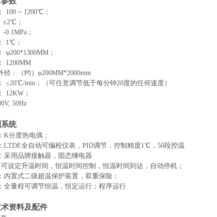
术参数
：
100 ~
12
00℃；
：
±
2
℃；
：
-0.1MPa；
：
1℃；
：
φ
200
*
130
0MM；
：
12
00MM
外径：
（约）
φ
200
MM*
2000mm
：
≤
2
0℃/min；（可任意调节低于每分钟
2
0度的任何速度）
：
12
KW；
80
V, 50Hz
制系统
：
K
分度热电偶；
：
LTDE全自动可编程仪表，PID调节，控制精度1℃
，
50段控温
：采用品牌接触器，固态继电器
：可设定升温时间，恒温时间控制，恒温时间到达，自动停机；
：内置式二级超温保护装置，双重保险；
：全量程可调节恒温，恒定运行；程序运行
技术资料及配件