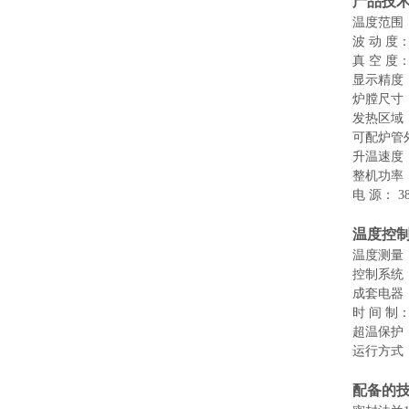
产品技
温度范围
波
动
度
真
空
度
显示精度
炉膛尺寸
发热区域
可配炉管
升温速度
整机功率
电
源：
3
温度控
温度测量
控制系统
成套电器
时
间
制
超温保护
运行方式
配备的