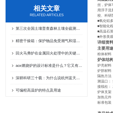
丝，炉体
相关文章
用浮子流
RELATED ARTICLES
校、科研
■氧化铝
■智能化
第三次全国土壤普查森林土壤全硫测定仪LY/T 1255-1999
■高温石
■外形美
精密干燥箱：保护物品免受潮气和湿度的侵害
详细资
主要用
回火马弗炉在金属回火处理中的关键作用
粉体材料
炉体结
aox燃烧炉的设计标准是什么？它又有哪些优点呢？
炉壳材料
炉胆材料
隔热方法
深耕科研三十载：为什么说杭州蓝天仪器有限公司是国产马弗炉界的“控温专家”？
测温口：
接线柱：
可编程高温炉的特点及用途
炉体支架
加热元件
标准包装