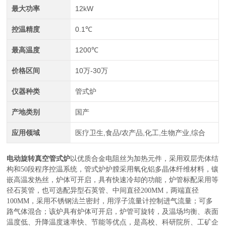
最大功率
12kW
控温精度
0.1℃
最高温度
1200℃
价格区间
10万-30万
仪器种类
管式炉
产地类别
国产
应用领域
医疗卫生,食品/农产品,化工,生物产业,综合
电动旋转真空管式炉
以优质合金电阻丝为加热元件，采用双层壳体结
构和50段程序控温系统，管式炉炉膛采用氧化铝多晶体纤维材料，镶
嵌高温发热丝，炉体可开启，具有快速冷却的功能，炉管
标配
采用
等
径石英管，也可选配
异型
石英管
、中间直径
2
00MM，两端直径
100
MM，采用不锈钢法兰密封，用浮子流量计控制进气流量；可多
路气体混合；该炉具有炉体可开启，炉管可旋转
，
及温场均衡、表面
温度低、升降温度速率快、节能等优点，是高校、科研院所、工矿企