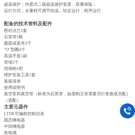
超温保护：内置式二级超温保护装置，双重保险；
运行方式：全量程可调节恒温，恒定运行；程序运行
配备的技术资料及配件
密封法兰
1套
石英管
1根
圆皿或瓷舟
2个
“O"型圈4个
高温手套
1副
管堵
2个
坩埚钩
1把
维护安装工具
1套
装箱清单
使用说明书
真空泵和真空管（标准为石英管，如需刚玉管需要另行更换或另配）
（选配）
主要元器件
LTDE可编程控制仪表
固态继电器
中间继电器
热电偶