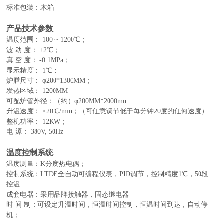
标准包装：木箱
产品技术参数
温度范围：
100 ~
12
00℃；
波
动
度：
±
2
℃；
真
空
度：
-0.1MPa；
显示精度：
1℃；
炉膛尺寸：
φ
200
*
130
0MM；
发热区域：
12
00MM
可配炉管外径：
（约）
φ
200
MM*
2000mm
升温速度：
≤
2
0℃/min；（可任意调节低于每分钟
2
0度的任何速度）
整机功率：
12
KW；
电
源：
380
V, 50Hz
温度控制系统
温度测量：
K
分度热电偶；
控制系统：
LTDE全自动可编程仪表，PID调节，控制精度1℃
，
50段
控温
成套电器：采用品牌接触器，固态继电器
时
间
制：可设定升温时间，恒温时间控制，恒温时间到达，自动停
机；