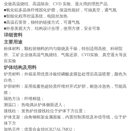
业做高温烧结、高温除杂、CVD 实验、退火用的理想产品.
■氧化铝多晶体纤维固化炉膛，保温性能好，可抽真空，通气氛
■智能化程序控温系统，电阻丝加热
■高温石英管，独特的链接方式，可通气氛
■外形美观大方、结构设计合理，使用方便，安全可靠
详细资料
主要用途
粉体材料，颗粒状物料的均匀煅烧及干燥，特别适用高校、科研院
所、工矿企业做高温气氛烧结、气氛还原、
CVD实验、真空退火等反
应实验
炉体结构及用料
炉壳材料：外箱采用优质冷板经磷酸皮膜盐处理后高温喷塑，颜色为
白色
；
炉胆材料：
采用低蓄热超轻质纤维对开式炉胆，耐急冷急热，节能高
效；
隔热方法：纤维棉毯；
测温口：
热电偶从炉体
侧面
进入；
接线柱：
发热炉丝接线柱位于炉体下方位置；
炉体支架：由角钢框架金属面板，内置控制系统及补偿导线，位于炉
体下方
加热元件：优质合金丝
0CR27AL7MO2；