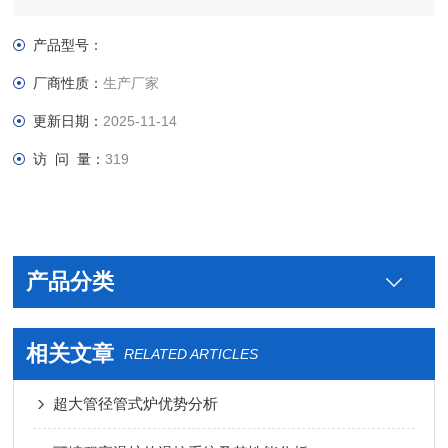
直径200MM，两端直径100MM，采用不锈钢法兰密封，用浮子
流量计控制进气流量；可多路气体混合；该炉具有炉体可开启，
产品型号：
炉管可旋转，及温场均衡、表面温度低、升降温度速率快、节能
厂商性质：
生产厂家
等优点
更新日期：
2025-11-14
访 问 量：
319
产品分类
相关文章
RELATED ARTICLES
超大管径管式炉优势分析