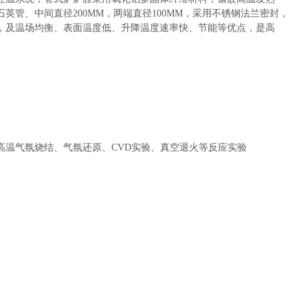
石英管
、中间直径
2
00MM，两端直径
100
MM，采用不锈钢法兰密封，
，
及温场均衡、表面温度低、升降温度速率快、节能等优点，是高
高温气氛烧结、气氛还原、
CVD实验、真空退火等反应实验