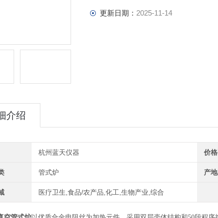
更新日期：
2025-11-14
细介绍
杭州蓝天仪器
价格
类
管式炉
产地
域
医疗卫生,食品/农产品,化工,生物产业,综合
真空管式炉
以优质合金电阻丝为加热元件，采用双层壳体结构和50段程