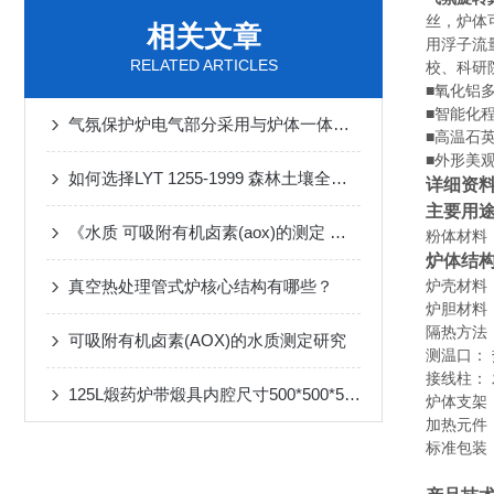
丝，炉体
相关文章
用浮子流
RELATED ARTICLES
校、科研
■氧化铝
■智能化
气氛保护炉电气部分采用与炉体一体化结构
■高温石
■外形美
如何选择LYT 1255-1999 森林土壤全硫的测定设备
详细资
主要用
《水质 可吸附有机卤素(aox)的测定 微库仑法》简介
粉体材料
炉体结
真空热处理管式炉核心结构有哪些？
炉壳材料
炉胆材料
隔热方法
可吸附有机卤素(AOX)的水质测定研究
测温口：
接线柱：
125L煅药炉带煅具内腔尺寸500*500*500MM
炉体支架
加热元件
标准包装