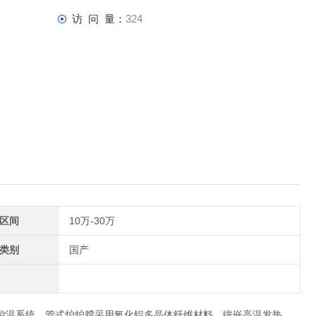
访 问 量：
324
区间
10万-30万
类别
国产
序控温系统，管式炉炉膛采用氧化铝多晶体纤维材料，镶嵌高温发热