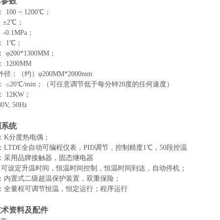
术参数
：
100 ~
12
00℃；
：
±
2
℃；
：
-0.1MPa；
：
1℃；
：
φ
200
*
130
0MM；
：
12
00MM
外径：
（约）
φ
200
MM*
2000mm
：
≤
2
0℃/min；（可任意调节低于每分钟
2
0度的任何速度）
：
12
KW；
80
V, 50Hz
制系统
：
K
分度热电偶；
：
LTDE全自动可编程仪表，PID调节，控制精度1℃
，
50段控温
：采用品牌接触器，固态继电器
：可设定升温时间，恒温时间控制，恒温时间到达，自动停机；
：内置式二级超温保护装置，双重保险；
：全量程可调节恒温，恒定运行；程序运行
技术资料及配件