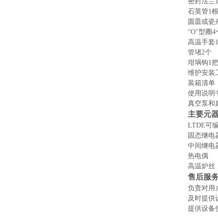
密封法兰
石英管
1
圆皿或瓷
“O"型圈4
高温手套
管堵
2个
坩埚钩
1
维护安装
装箱清单
使用说明
真空泵和
主要元
LTDE可
固态继电
中间继电
热电偶
高温炉丝
售后服
负责对用
及时提供
提供设备