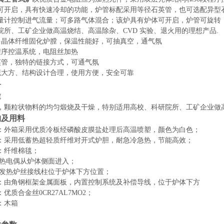
可开启，具有快速冷却的功能，炉管
标配
采用
等径石英管，也可选配
异型
量计控制进气流量；可多路气体混合；该炉具有炉体可开启，炉管可旋转
院所、工矿企业做高温烧结、高温除杂、CVD 实验、退火用的理想产品.
多晶体纤维固化炉膛，保温性能好，可抽真空，通气氛
程序控温系统，电阻丝加热
英管，独特的链接方式，可通气氛
观大方、结构设计合理，使用方便，安全可靠
料
途
，颗粒状物料的均匀煅烧及干燥，特别适用高校、科研院所、工矿企业做
构及用料
：外箱采用优质冷板经磷酸皮膜盐处理后高温喷塑，颜色为
白色
；
：
采用低蓄热超轻质纤维对开式炉胆，耐急冷急热，节能高效；
：纤维棉毯；
热电偶从炉体
侧面
进入；
发热炉丝接线柱位于炉体下方位置；
：由角钢框架金属面板，内置控制系统及补偿导线，位于炉体下方
：优质合金丝
0CR27AL7MO2；
：木箱