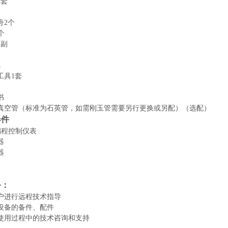
1套
根
舟
2个
个
1副
把
工具
1套
书
真空管（标准为石英管，如需刚玉管需要另行更换或另配）（选配）
器件
编程控制仪表
器
器
务：
户进行远程技术指导
设备的备件、配件
使用过程中的技术咨询和支持